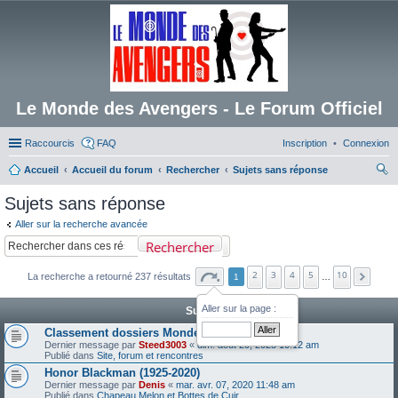
Le Monde des Avengers - Le Forum Officiel
Raccourcis
FAQ
Inscription
Connexion
Accueil
Accueil du forum
Rechercher
Sujets sans réponse
ec
Sujets sans réponse
her
Aller sur la recherche avancée
ch
Rechercher
er
2
3
4
5
10
La recherche a retourné 237 résultats
1
…
Aller sur la page :
Sujets
Classement dossiers Monde des Avengers
Dernier message par
Steed3003
«
dim. août 20, 2023 10:12 am
Publié dans
Site, forum et rencontres
Honor Blackman (1925-2020)
Dernier message par
Denis
«
mar. avr. 07, 2020 11:48 am
Publié dans
Chapeau Melon et Bottes de Cuir