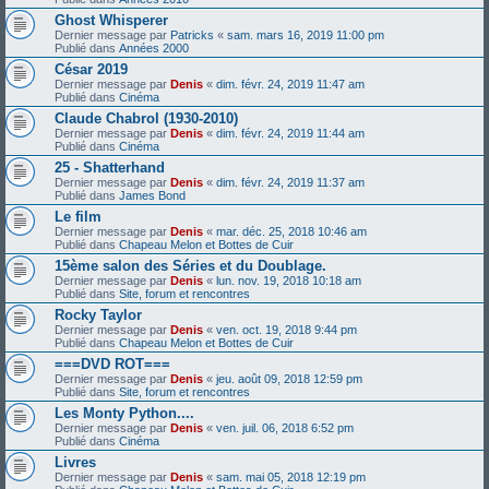
Ghost Whisperer
Dernier message par
Patricks
«
sam. mars 16, 2019 11:00 pm
Publié dans
Années 2000
César 2019
Dernier message par
Denis
«
dim. févr. 24, 2019 11:47 am
Publié dans
Cinéma
Claude Chabrol (1930-2010)
Dernier message par
Denis
«
dim. févr. 24, 2019 11:44 am
Publié dans
Cinéma
25 - Shatterhand
Dernier message par
Denis
«
dim. févr. 24, 2019 11:37 am
Publié dans
James Bond
Le film
Dernier message par
Denis
«
mar. déc. 25, 2018 10:46 am
Publié dans
Chapeau Melon et Bottes de Cuir
15ème salon des Séries et du Doublage.
Dernier message par
Denis
«
lun. nov. 19, 2018 10:18 am
Publié dans
Site, forum et rencontres
Rocky Taylor
Dernier message par
Denis
«
ven. oct. 19, 2018 9:44 pm
Publié dans
Chapeau Melon et Bottes de Cuir
===DVD ROT===
Dernier message par
Denis
«
jeu. août 09, 2018 12:59 pm
Publié dans
Site, forum et rencontres
Les Monty Python....
Dernier message par
Denis
«
ven. juil. 06, 2018 6:52 pm
Publié dans
Cinéma
Livres
Dernier message par
Denis
«
sam. mai 05, 2018 12:19 pm