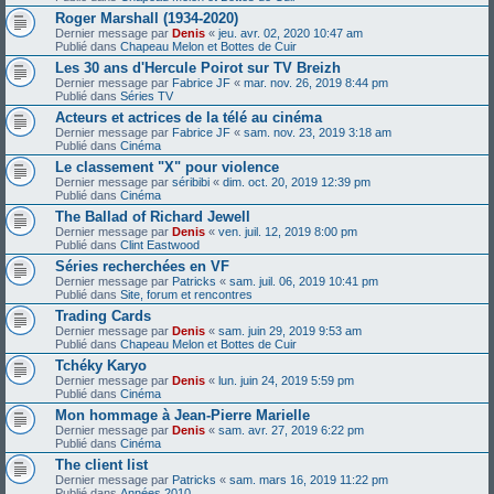
Roger Marshall (1934-2020)
Dernier message par
Denis
«
jeu. avr. 02, 2020 10:47 am
Publié dans
Chapeau Melon et Bottes de Cuir
Les 30 ans d'Hercule Poirot sur TV Breizh
Dernier message par
Fabrice JF
«
mar. nov. 26, 2019 8:44 pm
Publié dans
Séries TV
Acteurs et actrices de la télé au cinéma
Dernier message par
Fabrice JF
«
sam. nov. 23, 2019 3:18 am
Publié dans
Cinéma
Le classement "X" pour violence
Dernier message par
séribibi
«
dim. oct. 20, 2019 12:39 pm
Publié dans
Cinéma
The Ballad of Richard Jewell
Dernier message par
Denis
«
ven. juil. 12, 2019 8:00 pm
Publié dans
Clint Eastwood
Séries recherchées en VF
Dernier message par
Patricks
«
sam. juil. 06, 2019 10:41 pm
Publié dans
Site, forum et rencontres
Trading Cards
Dernier message par
Denis
«
sam. juin 29, 2019 9:53 am
Publié dans
Chapeau Melon et Bottes de Cuir
Tchéky Karyo
Dernier message par
Denis
«
lun. juin 24, 2019 5:59 pm
Publié dans
Cinéma
Mon hommage à Jean-Pierre Marielle
Dernier message par
Denis
«
sam. avr. 27, 2019 6:22 pm
Publié dans
Cinéma
The client list
Dernier message par
Patricks
«
sam. mars 16, 2019 11:22 pm
Publié dans
Années 2010