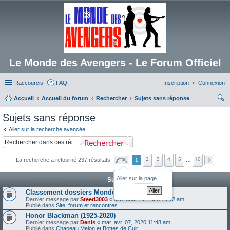
Le Monde des Avengers - Le Forum Officiel
Raccourcis
FAQ
Inscription
Connexion
Accueil
Accueil du forum
Rechercher
Sujets sans réponse
ec
Sujets sans réponse
her
Aller sur la recherche avancée
ch
Rechercher
er
2
3
4
5
10
La recherche a retourné 237 résultats
1
…
Aller sur la page :
Sujets
Classement dossiers Monde des Avengers
Dernier message par
Steed3003
«
dim. août 20, 2023 10:12 am
Publié dans
Site, forum et rencontres
Honor Blackman (1925-2020)
Dernier message par
Denis
«
mar. avr. 07, 2020 11:48 am
Publié dans
Chapeau Melon et Bottes de Cuir