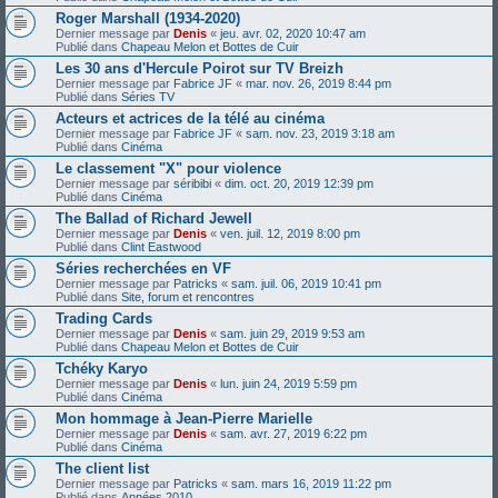
Roger Marshall (1934-2020)
Dernier message par
Denis
«
jeu. avr. 02, 2020 10:47 am
Publié dans
Chapeau Melon et Bottes de Cuir
Les 30 ans d'Hercule Poirot sur TV Breizh
Dernier message par
Fabrice JF
«
mar. nov. 26, 2019 8:44 pm
Publié dans
Séries TV
Acteurs et actrices de la télé au cinéma
Dernier message par
Fabrice JF
«
sam. nov. 23, 2019 3:18 am
Publié dans
Cinéma
Le classement "X" pour violence
Dernier message par
séribibi
«
dim. oct. 20, 2019 12:39 pm
Publié dans
Cinéma
The Ballad of Richard Jewell
Dernier message par
Denis
«
ven. juil. 12, 2019 8:00 pm
Publié dans
Clint Eastwood
Séries recherchées en VF
Dernier message par
Patricks
«
sam. juil. 06, 2019 10:41 pm
Publié dans
Site, forum et rencontres
Trading Cards
Dernier message par
Denis
«
sam. juin 29, 2019 9:53 am
Publié dans
Chapeau Melon et Bottes de Cuir
Tchéky Karyo
Dernier message par
Denis
«
lun. juin 24, 2019 5:59 pm
Publié dans
Cinéma
Mon hommage à Jean-Pierre Marielle
Dernier message par
Denis
«
sam. avr. 27, 2019 6:22 pm
Publié dans
Cinéma
The client list
Dernier message par
Patricks
«
sam. mars 16, 2019 11:22 pm
Publié dans
Années 2010