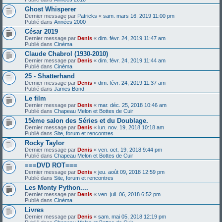
Ghost Whisperer
Dernier message par
Patricks
«
sam. mars 16, 2019 11:00 pm
Publié dans
Années 2000
César 2019
Dernier message par
Denis
«
dim. févr. 24, 2019 11:47 am
Publié dans
Cinéma
Claude Chabrol (1930-2010)
Dernier message par
Denis
«
dim. févr. 24, 2019 11:44 am
Publié dans
Cinéma
25 - Shatterhand
Dernier message par
Denis
«
dim. févr. 24, 2019 11:37 am
Publié dans
James Bond
Le film
Dernier message par
Denis
«
mar. déc. 25, 2018 10:46 am
Publié dans
Chapeau Melon et Bottes de Cuir
15ème salon des Séries et du Doublage.
Dernier message par
Denis
«
lun. nov. 19, 2018 10:18 am
Publié dans
Site, forum et rencontres
Rocky Taylor
Dernier message par
Denis
«
ven. oct. 19, 2018 9:44 pm
Publié dans
Chapeau Melon et Bottes de Cuir
===DVD ROT===
Dernier message par
Denis
«
jeu. août 09, 2018 12:59 pm
Publié dans
Site, forum et rencontres
Les Monty Python....
Dernier message par
Denis
«
ven. juil. 06, 2018 6:52 pm
Publié dans
Cinéma
Livres
Dernier message par
Denis
«
sam. mai 05, 2018 12:19 pm