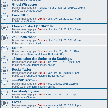
Ghost Whisperer
Dernier message par
Patricks
«
sam. mars 16, 2019 11:00 pm
Publié dans
Années 2000
César 2019
Dernier message par
Denis
«
dim. févr. 24, 2019 11:47 am
Publié dans
Cinéma
Claude Chabrol (1930-2010)
Dernier message par
Denis
«
dim. févr. 24, 2019 11:44 am
Publié dans
Cinéma
25 - Shatterhand
Dernier message par
Denis
«
dim. févr. 24, 2019 11:37 am
Publié dans
James Bond
Le film
Dernier message par
Denis
«
mar. déc. 25, 2018 10:46 am
Publié dans
Chapeau Melon et Bottes de Cuir
15ème salon des Séries et du Doublage.
Dernier message par
Denis
«
lun. nov. 19, 2018 10:18 am
Publié dans
Site, forum et rencontres
Rocky Taylor
Dernier message par
Denis
«
ven. oct. 19, 2018 9:44 pm
Publié dans
Chapeau Melon et Bottes de Cuir
===DVD ROT===
Dernier message par
Denis
«
jeu. août 09, 2018 12:59 pm
Publié dans
Site, forum et rencontres
Les Monty Python....
Dernier message par
Denis
«
ven. juil. 06, 2018 6:52 pm
Publié dans
Cinéma
Livres
Dernier message par
Denis
«
sam. mai 05, 2018 12:19 pm