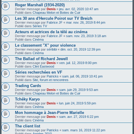
Roger Marshall (1934-2020)
Dernier message par
Denis
«
jeu. avr. 02, 2020 10:47 am
Publié dans
Chapeau Melon et Bottes de Cuir
Les 30 ans d'Hercule Poirot sur TV Breizh
Dernier message par
Fabrice JF
«
mar. nov. 26, 2019 8:44 pm
Publié dans
Séries TV
Acteurs et actrices de la télé au cinéma
Dernier message par
Fabrice JF
«
sam. nov. 23, 2019 3:18 am
Publié dans
Cinéma
Le classement "X" pour violence
Dernier message par
séribibi
«
dim. oct. 20, 2019 12:39 pm
Publié dans
Cinéma
The Ballad of Richard Jewell
Dernier message par
Denis
«
ven. juil. 12, 2019 8:00 pm
Publié dans
Clint Eastwood
Séries recherchées en VF
Dernier message par
Patricks
«
sam. juil. 06, 2019 10:41 pm
Publié dans
Site, forum et rencontres
Trading Cards
Dernier message par
Denis
«
sam. juin 29, 2019 9:53 am
Publié dans
Chapeau Melon et Bottes de Cuir
Tchéky Karyo
Dernier message par
Denis
«
lun. juin 24, 2019 5:59 pm
Publié dans
Cinéma
Mon hommage à Jean-Pierre Marielle
Dernier message par
Denis
«
sam. avr. 27, 2019 6:22 pm
Publié dans
Cinéma
The client list
Dernier message par
Patricks
«
sam. mars 16, 2019 11:22 pm
Publié dans
Années 2010