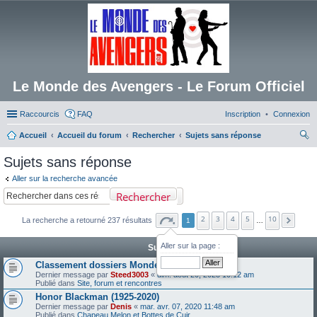
Le Monde des Avengers - Le Forum Officiel
Raccourcis
FAQ
Inscription
Connexion
Accueil
Accueil du forum
Rechercher
Sujets sans réponse
ec
Sujets sans réponse
her
Aller sur la recherche avancée
ch
Rechercher
er
2
3
4
5
10
La recherche a retourné 237 résultats
1
…
Aller sur la page :
Sujets
Classement dossiers Monde des Avengers
Dernier message par
Steed3003
«
dim. août 20, 2023 10:12 am
Publié dans
Site, forum et rencontres
Honor Blackman (1925-2020)
Dernier message par
Denis
«
mar. avr. 07, 2020 11:48 am
Publié dans
Chapeau Melon et Bottes de Cuir