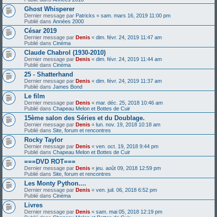
Ghost Whisperer
Dernier message par
Patricks
«
sam. mars 16, 2019 11:00 pm
Publié dans
Années 2000
César 2019
Dernier message par
Denis
«
dim. févr. 24, 2019 11:47 am
Publié dans
Cinéma
Claude Chabrol (1930-2010)
Dernier message par
Denis
«
dim. févr. 24, 2019 11:44 am
Publié dans
Cinéma
25 - Shatterhand
Dernier message par
Denis
«
dim. févr. 24, 2019 11:37 am
Publié dans
James Bond
Le film
Dernier message par
Denis
«
mar. déc. 25, 2018 10:46 am
Publié dans
Chapeau Melon et Bottes de Cuir
15ème salon des Séries et du Doublage.
Dernier message par
Denis
«
lun. nov. 19, 2018 10:18 am
Publié dans
Site, forum et rencontres
Rocky Taylor
Dernier message par
Denis
«
ven. oct. 19, 2018 9:44 pm
Publié dans
Chapeau Melon et Bottes de Cuir
===DVD ROT===
Dernier message par
Denis
«
jeu. août 09, 2018 12:59 pm
Publié dans
Site, forum et rencontres
Les Monty Python....
Dernier message par
Denis
«
ven. juil. 06, 2018 6:52 pm
Publié dans
Cinéma
Livres
Dernier message par
Denis
«
sam. mai 05, 2018 12:19 pm