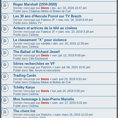
Roger Marshall (1934-2020)
Dernier message par
Denis
«
jeu. avr. 02, 2020 10:47 am
Publié dans
Chapeau Melon et Bottes de Cuir
Les 30 ans d'Hercule Poirot sur TV Breizh
Dernier message par
Fabrice JF
«
mar. nov. 26, 2019 8:44 pm
Publié dans
Séries TV
Acteurs et actrices de la télé au cinéma
Dernier message par
Fabrice JF
«
sam. nov. 23, 2019 3:18 am
Publié dans
Cinéma
Le classement "X" pour violence
Dernier message par
séribibi
«
dim. oct. 20, 2019 12:39 pm
Publié dans
Cinéma
The Ballad of Richard Jewell
Dernier message par
Denis
«
ven. juil. 12, 2019 8:00 pm
Publié dans
Clint Eastwood
Séries recherchées en VF
Dernier message par
Patricks
«
sam. juil. 06, 2019 10:41 pm
Publié dans
Site, forum et rencontres
Trading Cards
Dernier message par
Denis
«
sam. juin 29, 2019 9:53 am
Publié dans
Chapeau Melon et Bottes de Cuir
Tchéky Karyo
Dernier message par
Denis
«
lun. juin 24, 2019 5:59 pm
Publié dans
Cinéma
Mon hommage à Jean-Pierre Marielle
Dernier message par
Denis
«
sam. avr. 27, 2019 6:22 pm
Publié dans
Cinéma
The client list
Dernier message par
Patricks
«
sam. mars 16, 2019 11:22 pm
Publié dans
Années 2010