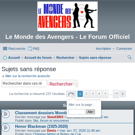
Le Monde des Avengers - Le Forum Officiel
Raccourcis
FAQ
Inscription
Connexion
Accueil
Accueil du forum
Rechercher
Sujets sans réponse
ec
Sujets sans réponse
her
Aller sur la recherche avancée
ch
Rechercher
er
2
3
4
5
10
La recherche a retourné 237 résultats
1
…
Aller sur la page :
Sujets
Classement dossiers Monde des Avengers
Dernier message par
Steed3003
«
dim. août 20, 2023 10:12 am
Publié dans
Site, forum et rencontres
Honor Blackman (1925-2020)
Dernier message par
Denis
«
mar. avr. 07, 2020 11:48 am
Publié dans
Chapeau Melon et Bottes de Cuir