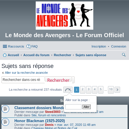
Le Monde des Avengers - Le Forum Officiel
Raccourcis
FAQ
Inscription
Connexion
Accueil
Accueil du forum
Rechercher
Sujets sans réponse
ec
Sujets sans réponse
her
Aller sur la recherche avancée
ch
Rechercher
er
2
3
4
5
10
La recherche a retourné 237 résultats
1
…
Aller sur la page :
Sujets
Classement dossiers Monde des Avengers
Dernier message par
Steed3003
«
dim. août 20, 2023 10:12 am
Publié dans
Site, forum et rencontres
Honor Blackman (1925-2020)
Dernier message par
Denis
«
mar. avr. 07, 2020 11:48 am
Publié dans
Chapeau Melon et Bottes de Cuir