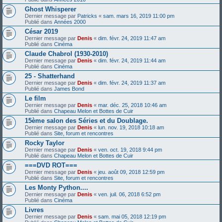
Ghost Whisperer
Dernier message par
Patricks
«
sam. mars 16, 2019 11:00 pm
Publié dans
Années 2000
César 2019
Dernier message par
Denis
«
dim. févr. 24, 2019 11:47 am
Publié dans
Cinéma
Claude Chabrol (1930-2010)
Dernier message par
Denis
«
dim. févr. 24, 2019 11:44 am
Publié dans
Cinéma
25 - Shatterhand
Dernier message par
Denis
«
dim. févr. 24, 2019 11:37 am
Publié dans
James Bond
Le film
Dernier message par
Denis
«
mar. déc. 25, 2018 10:46 am
Publié dans
Chapeau Melon et Bottes de Cuir
15ème salon des Séries et du Doublage.
Dernier message par
Denis
«
lun. nov. 19, 2018 10:18 am
Publié dans
Site, forum et rencontres
Rocky Taylor
Dernier message par
Denis
«
ven. oct. 19, 2018 9:44 pm
Publié dans
Chapeau Melon et Bottes de Cuir
===DVD ROT===
Dernier message par
Denis
«
jeu. août 09, 2018 12:59 pm
Publié dans
Site, forum et rencontres
Les Monty Python....
Dernier message par
Denis
«
ven. juil. 06, 2018 6:52 pm
Publié dans
Cinéma
Livres
Dernier message par
Denis
«
sam. mai 05, 2018 12:19 pm