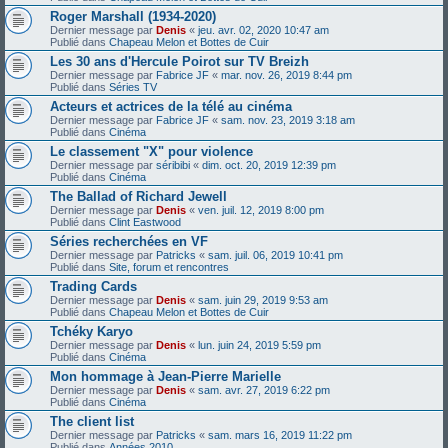
Roger Marshall (1934-2020)
Dernier message par
Denis
«
jeu. avr. 02, 2020 10:47 am
Publié dans
Chapeau Melon et Bottes de Cuir
Les 30 ans d'Hercule Poirot sur TV Breizh
Dernier message par
Fabrice JF
«
mar. nov. 26, 2019 8:44 pm
Publié dans
Séries TV
Acteurs et actrices de la télé au cinéma
Dernier message par
Fabrice JF
«
sam. nov. 23, 2019 3:18 am
Publié dans
Cinéma
Le classement "X" pour violence
Dernier message par
séribibi
«
dim. oct. 20, 2019 12:39 pm
Publié dans
Cinéma
The Ballad of Richard Jewell
Dernier message par
Denis
«
ven. juil. 12, 2019 8:00 pm
Publié dans
Clint Eastwood
Séries recherchées en VF
Dernier message par
Patricks
«
sam. juil. 06, 2019 10:41 pm
Publié dans
Site, forum et rencontres
Trading Cards
Dernier message par
Denis
«
sam. juin 29, 2019 9:53 am
Publié dans
Chapeau Melon et Bottes de Cuir
Tchéky Karyo
Dernier message par
Denis
«
lun. juin 24, 2019 5:59 pm
Publié dans
Cinéma
Mon hommage à Jean-Pierre Marielle
Dernier message par
Denis
«
sam. avr. 27, 2019 6:22 pm
Publié dans
Cinéma
The client list
Dernier message par
Patricks
«
sam. mars 16, 2019 11:22 pm
Publié dans
Années 2010