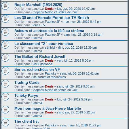
Roger Marshall (1934-2020)
Dernier message par
Denis
«
jeu. avr. 02, 2020 10:47 am
Publié dans
Chapeau Melon et Bottes de Cuir
Les 30 ans d'Hercule Poirot sur TV Breizh
Dernier message par
Fabrice JF
«
mar. nov. 26, 2019 8:44 pm
Publié dans
Séries TV
Acteurs et actrices de la télé au cinéma
Dernier message par
Fabrice JF
«
sam. nov. 23, 2019 3:18 am
Publié dans
Cinéma
Le classement "X" pour violence
Dernier message par
séribibi
«
dim. oct. 20, 2019 12:39 pm
Publié dans
Cinéma
The Ballad of Richard Jewell
Dernier message par
Denis
«
ven. juil. 12, 2019 8:00 pm
Publié dans
Clint Eastwood
Séries recherchées en VF
Dernier message par
Patricks
«
sam. juil. 06, 2019 10:41 pm
Publié dans
Site, forum et rencontres
Trading Cards
Dernier message par
Denis
«
sam. juin 29, 2019 9:53 am
Publié dans
Chapeau Melon et Bottes de Cuir
Tchéky Karyo
Dernier message par
Denis
«
lun. juin 24, 2019 5:59 pm
Publié dans
Cinéma
Mon hommage à Jean-Pierre Marielle
Dernier message par
Denis
«
sam. avr. 27, 2019 6:22 pm
Publié dans
Cinéma
The client list
Dernier message par
Patricks
«
sam. mars 16, 2019 11:22 pm
Publié dans
Années 2010