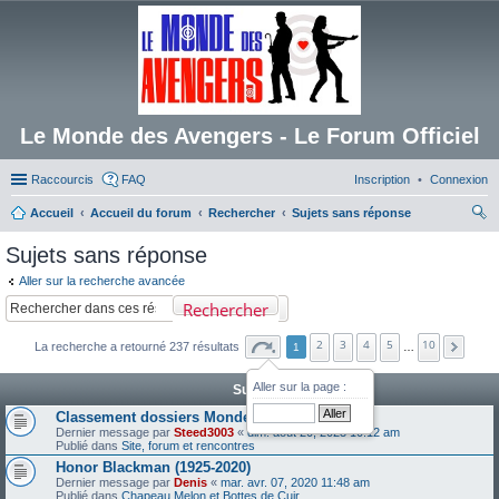
Le Monde des Avengers - Le Forum Officiel
Raccourcis
FAQ
Inscription
Connexion
Accueil
Accueil du forum
Rechercher
Sujets sans réponse
ec
Sujets sans réponse
her
Aller sur la recherche avancée
ch
Rechercher
er
2
3
4
5
10
La recherche a retourné 237 résultats
1
…
Aller sur la page :
Sujets
Classement dossiers Monde des Avengers
Dernier message par
Steed3003
«
dim. août 20, 2023 10:12 am
Publié dans
Site, forum et rencontres
Honor Blackman (1925-2020)
Dernier message par
Denis
«
mar. avr. 07, 2020 11:48 am
Publié dans
Chapeau Melon et Bottes de Cuir