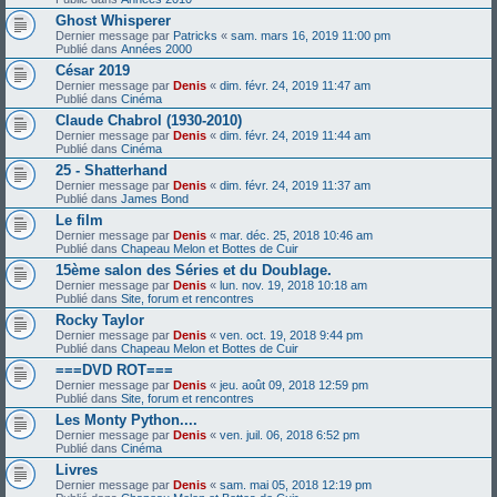
Ghost Whisperer
Dernier message par
Patricks
«
sam. mars 16, 2019 11:00 pm
Publié dans
Années 2000
César 2019
Dernier message par
Denis
«
dim. févr. 24, 2019 11:47 am
Publié dans
Cinéma
Claude Chabrol (1930-2010)
Dernier message par
Denis
«
dim. févr. 24, 2019 11:44 am
Publié dans
Cinéma
25 - Shatterhand
Dernier message par
Denis
«
dim. févr. 24, 2019 11:37 am
Publié dans
James Bond
Le film
Dernier message par
Denis
«
mar. déc. 25, 2018 10:46 am
Publié dans
Chapeau Melon et Bottes de Cuir
15ème salon des Séries et du Doublage.
Dernier message par
Denis
«
lun. nov. 19, 2018 10:18 am
Publié dans
Site, forum et rencontres
Rocky Taylor
Dernier message par
Denis
«
ven. oct. 19, 2018 9:44 pm
Publié dans
Chapeau Melon et Bottes de Cuir
===DVD ROT===
Dernier message par
Denis
«
jeu. août 09, 2018 12:59 pm
Publié dans
Site, forum et rencontres
Les Monty Python....
Dernier message par
Denis
«
ven. juil. 06, 2018 6:52 pm
Publié dans
Cinéma
Livres
Dernier message par
Denis
«
sam. mai 05, 2018 12:19 pm