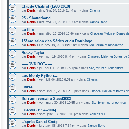
Claude Chabrol (1930-2010)
par
Denis
»
dim. févr. 24, 2019 11:44 am
» dans
Cinéma
25 - Shatterhand
par
Denis
»
dim. févr. 24, 2019 11:37 am
» dans
James Bond
Le film
par
Denis
»
mar. déc. 25, 2018 10:46 am
» dans
Chapeau Melon et Bottes de
15ème salon des Séries et du Doublage.
par
Denis
»
lun. nov. 19, 2018 10:18 am
» dans
Site, forum et rencontres
Rocky Taylor
par
Denis
»
ven. oct. 19, 2018 9:44 pm
» dans
Chapeau Melon et Bottes de 
===DVD ROT===
par
Denis
»
jeu. août 09, 2018 12:59 pm
» dans
Site, forum et rencontres
Les Monty Python....
par
Denis
»
ven. juil. 06, 2018 6:52 pm
» dans
Cinéma
Livres
par
Denis
»
sam. mai 05, 2018 12:19 pm
» dans
Chapeau Melon et Bottes de
Bon anniversaire Steed3003
par
Denis
»
ven. mars 30, 2018 10:55 am
» dans
Site, forum et rencontres
Friends (1994-2004)
par
Denis
»
sam. janv. 13, 2018 1:10 pm
» dans
Années 90
L'après Daniel Craig
par
Denis
»
lun. janv. 08, 2018 7:34 pm
» dans
James Bond