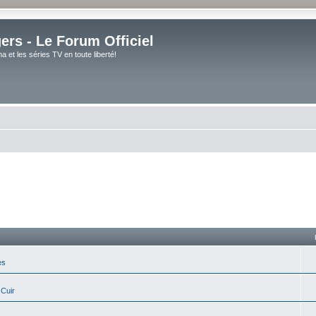
rs - Le Forum Officiel
et les séries TV en toute liberté!
es
 Cuir