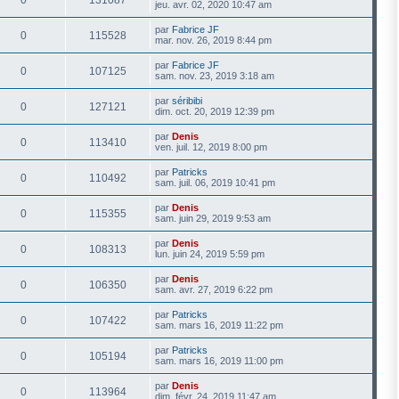
jeu. avr. 02, 2020 10:47 am
par
Fabrice JF
0
115528
mar. nov. 26, 2019 8:44 pm
par
Fabrice JF
0
107125
sam. nov. 23, 2019 3:18 am
par
séribibi
0
127121
dim. oct. 20, 2019 12:39 pm
par
Denis
0
113410
ven. juil. 12, 2019 8:00 pm
par
Patricks
0
110492
sam. juil. 06, 2019 10:41 pm
par
Denis
0
115355
sam. juin 29, 2019 9:53 am
par
Denis
0
108313
lun. juin 24, 2019 5:59 pm
par
Denis
0
106350
sam. avr. 27, 2019 6:22 pm
par
Patricks
0
107422
sam. mars 16, 2019 11:22 pm
par
Patricks
0
105194
sam. mars 16, 2019 11:00 pm
par
Denis
0
113964
dim. févr. 24, 2019 11:47 am