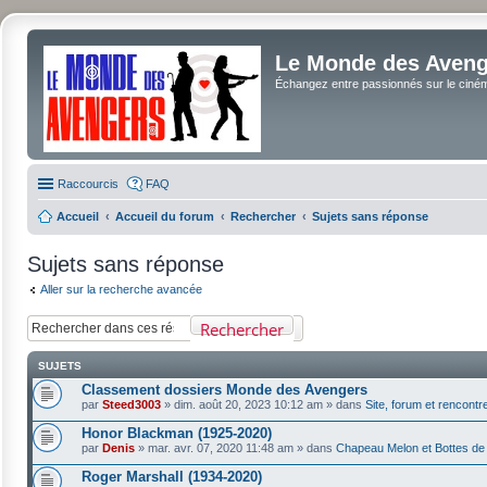
Le Monde des Avenge
Échangez entre passionnés sur le cinéma 
Raccourcis
FAQ
Accueil
Accueil du forum
Rechercher
Sujets sans réponse
Sujets sans réponse
Aller sur la recherche avancée
Rechercher
SUJETS
Classement dossiers Monde des Avengers
par
Steed3003
»
dim. août 20, 2023 10:12 am
» dans
Site, forum et rencontr
Honor Blackman (1925-2020)
par
Denis
»
mar. avr. 07, 2020 11:48 am
» dans
Chapeau Melon et Bottes de
Roger Marshall (1934-2020)