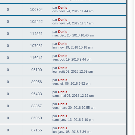
par
Denis
0
106704
dim. févr. 24, 2019 11:44 am
par
Denis
0
105452
dim. févr. 24, 2019 11:37 am
par
Denis
0
114561
mar. déc. 25, 2018 10:46 am
par
Denis
0
107981
lun. nov. 19, 2018 10:18 am
par
Denis
0
116941
ven. oct. 19, 2018 9:44 pm
par
Denis
0
95100
jeu. août 09, 2018 12:59 pm
par
Denis
0
89056
ven. juil. 06, 2018 6:52 pm
par
Denis
0
96433
sam. mai 05, 2018 12:19 pm
par
Denis
0
88857
ven. mars 30, 2018 10:55 am
par
Denis
0
86060
sam. janv. 13, 2018 1:10 pm
par
Denis
0
87165
lun. janv. 08, 2018 7:34 pm