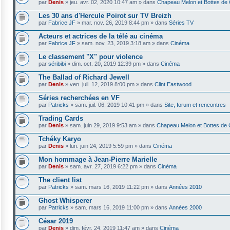
par
Denis
»
jeu. avr. 02, 2020 10:47 am
» dans
Chapeau Melon et Bottes de 
Les 30 ans d'Hercule Poirot sur TV Breizh
par
Fabrice JF
»
mar. nov. 26, 2019 8:44 pm
» dans
Séries TV
Acteurs et actrices de la télé au cinéma
par
Fabrice JF
»
sam. nov. 23, 2019 3:18 am
» dans
Cinéma
Le classement "X" pour violence
par
séribibi
»
dim. oct. 20, 2019 12:39 pm
» dans
Cinéma
The Ballad of Richard Jewell
par
Denis
»
ven. juil. 12, 2019 8:00 pm
» dans
Clint Eastwood
Séries recherchées en VF
par
Patricks
»
sam. juil. 06, 2019 10:41 pm
» dans
Site, forum et rencontres
Trading Cards
par
Denis
»
sam. juin 29, 2019 9:53 am
» dans
Chapeau Melon et Bottes de 
Tchéky Karyo
par
Denis
»
lun. juin 24, 2019 5:59 pm
» dans
Cinéma
Mon hommage à Jean-Pierre Marielle
par
Denis
»
sam. avr. 27, 2019 6:22 pm
» dans
Cinéma
The client list
par
Patricks
»
sam. mars 16, 2019 11:22 pm
» dans
Années 2010
Ghost Whisperer
par
Patricks
»
sam. mars 16, 2019 11:00 pm
» dans
Années 2000
César 2019
par
Denis
»
dim. févr. 24, 2019 11:47 am
» dans
Cinéma