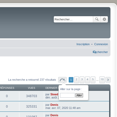
Inscription
Connexion
Rechercher
2
3
4
5
10
La recherche a retourné 237 résultats
1
…
RÉPONSES
VUES
DERNIER MESSAGE
Aller sur la page :
par
Steed3003
0
348703
dim. août 20, 2023 10:12 am
par
Denis
0
325331
mar. avr. 07, 2020 11:48 am
par
Denis
0
131087