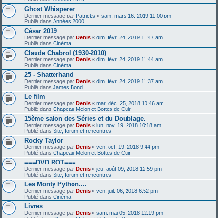
Ghost Whisperer
Dernier message par
Patricks
«
sam. mars 16, 2019 11:00 pm
Publié dans
Années 2000
César 2019
Dernier message par
Denis
«
dim. févr. 24, 2019 11:47 am
Publié dans
Cinéma
Claude Chabrol (1930-2010)
Dernier message par
Denis
«
dim. févr. 24, 2019 11:44 am
Publié dans
Cinéma
25 - Shatterhand
Dernier message par
Denis
«
dim. févr. 24, 2019 11:37 am
Publié dans
James Bond
Le film
Dernier message par
Denis
«
mar. déc. 25, 2018 10:46 am
Publié dans
Chapeau Melon et Bottes de Cuir
15ème salon des Séries et du Doublage.
Dernier message par
Denis
«
lun. nov. 19, 2018 10:18 am
Publié dans
Site, forum et rencontres
Rocky Taylor
Dernier message par
Denis
«
ven. oct. 19, 2018 9:44 pm
Publié dans
Chapeau Melon et Bottes de Cuir
===DVD ROT===
Dernier message par
Denis
«
jeu. août 09, 2018 12:59 pm
Publié dans
Site, forum et rencontres
Les Monty Python....
Dernier message par
Denis
«
ven. juil. 06, 2018 6:52 pm
Publié dans
Cinéma
Livres
Dernier message par
Denis
«
sam. mai 05, 2018 12:19 pm