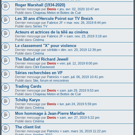
Roger Marshall (1934-2020)
Dernier message par
Denis
«
jeu. avr. 02, 2020 10:47 am
Publié dans
Chapeau Melon et Bottes de Cuir
Les 30 ans d'Hercule Poirot sur TV Breizh
Dernier message par
Fabrice JF
«
mar. nov. 26, 2019 8:44 pm
Publié dans
Séries TV
Acteurs et actrices de la télé au cinéma
Dernier message par
Fabrice JF
«
sam. nov. 23, 2019 3:18 am
Publié dans
Cinéma
Le classement "X" pour violence
Dernier message par
séribibi
«
dim. oct. 20, 2019 12:39 pm
Publié dans
Cinéma
The Ballad of Richard Jewell
Dernier message par
Denis
«
ven. juil. 12, 2019 8:00 pm
Publié dans
Clint Eastwood
Séries recherchées en VF
Dernier message par
Patricks
«
sam. juil. 06, 2019 10:41 pm
Publié dans
Site, forum et rencontres
Trading Cards
Dernier message par
Denis
«
sam. juin 29, 2019 9:53 am
Publié dans
Chapeau Melon et Bottes de Cuir
Tchéky Karyo
Dernier message par
Denis
«
lun. juin 24, 2019 5:59 pm
Publié dans
Cinéma
Mon hommage à Jean-Pierre Marielle
Dernier message par
Denis
«
sam. avr. 27, 2019 6:22 pm
Publié dans
Cinéma
The client list
Dernier message par
Patricks
«
sam. mars 16, 2019 11:22 pm
Publié dans
Années 2010