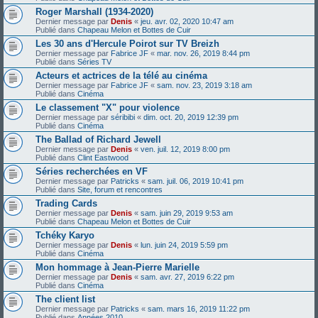
Roger Marshall (1934-2020)
Dernier message par
Denis
«
jeu. avr. 02, 2020 10:47 am
Publié dans
Chapeau Melon et Bottes de Cuir
Les 30 ans d'Hercule Poirot sur TV Breizh
Dernier message par
Fabrice JF
«
mar. nov. 26, 2019 8:44 pm
Publié dans
Séries TV
Acteurs et actrices de la télé au cinéma
Dernier message par
Fabrice JF
«
sam. nov. 23, 2019 3:18 am
Publié dans
Cinéma
Le classement "X" pour violence
Dernier message par
séribibi
«
dim. oct. 20, 2019 12:39 pm
Publié dans
Cinéma
The Ballad of Richard Jewell
Dernier message par
Denis
«
ven. juil. 12, 2019 8:00 pm
Publié dans
Clint Eastwood
Séries recherchées en VF
Dernier message par
Patricks
«
sam. juil. 06, 2019 10:41 pm
Publié dans
Site, forum et rencontres
Trading Cards
Dernier message par
Denis
«
sam. juin 29, 2019 9:53 am
Publié dans
Chapeau Melon et Bottes de Cuir
Tchéky Karyo
Dernier message par
Denis
«
lun. juin 24, 2019 5:59 pm
Publié dans
Cinéma
Mon hommage à Jean-Pierre Marielle
Dernier message par
Denis
«
sam. avr. 27, 2019 6:22 pm
Publié dans
Cinéma
The client list
Dernier message par
Patricks
«
sam. mars 16, 2019 11:22 pm
Publié dans
Années 2010