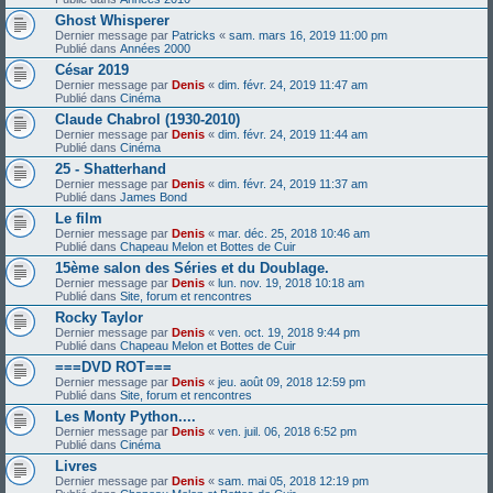
Ghost Whisperer
Dernier message par
Patricks
«
sam. mars 16, 2019 11:00 pm
Publié dans
Années 2000
César 2019
Dernier message par
Denis
«
dim. févr. 24, 2019 11:47 am
Publié dans
Cinéma
Claude Chabrol (1930-2010)
Dernier message par
Denis
«
dim. févr. 24, 2019 11:44 am
Publié dans
Cinéma
25 - Shatterhand
Dernier message par
Denis
«
dim. févr. 24, 2019 11:37 am
Publié dans
James Bond
Le film
Dernier message par
Denis
«
mar. déc. 25, 2018 10:46 am
Publié dans
Chapeau Melon et Bottes de Cuir
15ème salon des Séries et du Doublage.
Dernier message par
Denis
«
lun. nov. 19, 2018 10:18 am
Publié dans
Site, forum et rencontres
Rocky Taylor
Dernier message par
Denis
«
ven. oct. 19, 2018 9:44 pm
Publié dans
Chapeau Melon et Bottes de Cuir
===DVD ROT===
Dernier message par
Denis
«
jeu. août 09, 2018 12:59 pm
Publié dans
Site, forum et rencontres
Les Monty Python....
Dernier message par
Denis
«
ven. juil. 06, 2018 6:52 pm
Publié dans
Cinéma
Livres
Dernier message par
Denis
«
sam. mai 05, 2018 12:19 pm