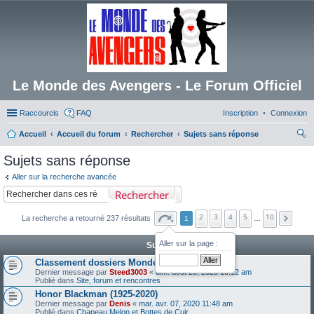
Le Monde des Avengers - Le Forum Officiel
Raccourcis
FAQ
Inscription
Connexion
Accueil
Accueil du forum
Rechercher
Sujets sans réponse
ec
Sujets sans réponse
her
Aller sur la recherche avancée
ch
Rechercher
er
2
3
4
5
10
La recherche a retourné 237 résultats
1
…
Aller sur la page :
Sujets
Classement dossiers Monde des Avengers
Dernier message par
Steed3003
«
dim. août 20, 2023 10:12 am
Publié dans
Site, forum et rencontres
Honor Blackman (1925-2020)
Dernier message par
Denis
«
mar. avr. 07, 2020 11:48 am
Publié dans
Chapeau Melon et Bottes de Cuir