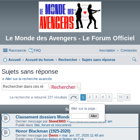
Le Monde des Avengers - Le Forum Officiel
Raccourcis
FAQ
Inscription
Connexion
Accueil
Accueil du forum
Rechercher
Sujets sans réponse
ec
Sujets sans réponse
her
Aller sur la recherche avancée
ch
Rechercher
er
2
3
4
5
10
La recherche a retourné 237 résultats
1
…
Aller sur la page :
Sujets
Classement dossiers Monde des Avengers
Dernier message par
Steed3003
«
dim. août 20, 2023 10:12 am
Publié dans
Site, forum et rencontres
Honor Blackman (1925-2020)
Dernier message par
Denis
«
mar. avr. 07, 2020 11:48 am
Publié dans
Chapeau Melon et Bottes de Cuir