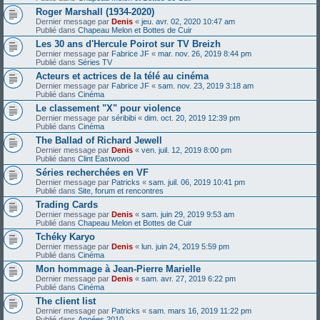
Roger Marshall (1934-2020)
Dernier message par
Denis
«
jeu. avr. 02, 2020 10:47 am
Publié dans
Chapeau Melon et Bottes de Cuir
Les 30 ans d'Hercule Poirot sur TV Breizh
Dernier message par
Fabrice JF
«
mar. nov. 26, 2019 8:44 pm
Publié dans
Séries TV
Acteurs et actrices de la télé au cinéma
Dernier message par
Fabrice JF
«
sam. nov. 23, 2019 3:18 am
Publié dans
Cinéma
Le classement "X" pour violence
Dernier message par
séribibi
«
dim. oct. 20, 2019 12:39 pm
Publié dans
Cinéma
The Ballad of Richard Jewell
Dernier message par
Denis
«
ven. juil. 12, 2019 8:00 pm
Publié dans
Clint Eastwood
Séries recherchées en VF
Dernier message par
Patricks
«
sam. juil. 06, 2019 10:41 pm
Publié dans
Site, forum et rencontres
Trading Cards
Dernier message par
Denis
«
sam. juin 29, 2019 9:53 am
Publié dans
Chapeau Melon et Bottes de Cuir
Tchéky Karyo
Dernier message par
Denis
«
lun. juin 24, 2019 5:59 pm
Publié dans
Cinéma
Mon hommage à Jean-Pierre Marielle
Dernier message par
Denis
«
sam. avr. 27, 2019 6:22 pm
Publié dans
Cinéma
The client list
Dernier message par
Patricks
«
sam. mars 16, 2019 11:22 pm
Publié dans
Années 2010