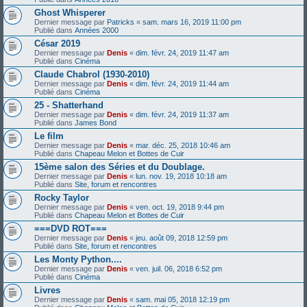
Ghost Whisperer
Dernier message par
Patricks
«
sam. mars 16, 2019 11:00 pm
Publié dans
Années 2000
César 2019
Dernier message par
Denis
«
dim. févr. 24, 2019 11:47 am
Publié dans
Cinéma
Claude Chabrol (1930-2010)
Dernier message par
Denis
«
dim. févr. 24, 2019 11:44 am
Publié dans
Cinéma
25 - Shatterhand
Dernier message par
Denis
«
dim. févr. 24, 2019 11:37 am
Publié dans
James Bond
Le film
Dernier message par
Denis
«
mar. déc. 25, 2018 10:46 am
Publié dans
Chapeau Melon et Bottes de Cuir
15ème salon des Séries et du Doublage.
Dernier message par
Denis
«
lun. nov. 19, 2018 10:18 am
Publié dans
Site, forum et rencontres
Rocky Taylor
Dernier message par
Denis
«
ven. oct. 19, 2018 9:44 pm
Publié dans
Chapeau Melon et Bottes de Cuir
===DVD ROT===
Dernier message par
Denis
«
jeu. août 09, 2018 12:59 pm
Publié dans
Site, forum et rencontres
Les Monty Python....
Dernier message par
Denis
«
ven. juil. 06, 2018 6:52 pm
Publié dans
Cinéma
Livres
Dernier message par
Denis
«
sam. mai 05, 2018 12:19 pm