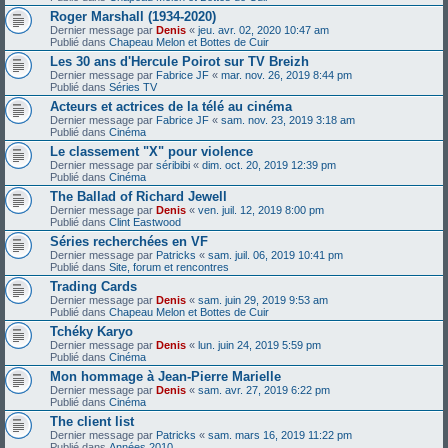
Roger Marshall (1934-2020)
Dernier message par
Denis
«
jeu. avr. 02, 2020 10:47 am
Publié dans
Chapeau Melon et Bottes de Cuir
Les 30 ans d'Hercule Poirot sur TV Breizh
Dernier message par
Fabrice JF
«
mar. nov. 26, 2019 8:44 pm
Publié dans
Séries TV
Acteurs et actrices de la télé au cinéma
Dernier message par
Fabrice JF
«
sam. nov. 23, 2019 3:18 am
Publié dans
Cinéma
Le classement "X" pour violence
Dernier message par
séribibi
«
dim. oct. 20, 2019 12:39 pm
Publié dans
Cinéma
The Ballad of Richard Jewell
Dernier message par
Denis
«
ven. juil. 12, 2019 8:00 pm
Publié dans
Clint Eastwood
Séries recherchées en VF
Dernier message par
Patricks
«
sam. juil. 06, 2019 10:41 pm
Publié dans
Site, forum et rencontres
Trading Cards
Dernier message par
Denis
«
sam. juin 29, 2019 9:53 am
Publié dans
Chapeau Melon et Bottes de Cuir
Tchéky Karyo
Dernier message par
Denis
«
lun. juin 24, 2019 5:59 pm
Publié dans
Cinéma
Mon hommage à Jean-Pierre Marielle
Dernier message par
Denis
«
sam. avr. 27, 2019 6:22 pm
Publié dans
Cinéma
The client list
Dernier message par
Patricks
«
sam. mars 16, 2019 11:22 pm
Publié dans
Années 2010