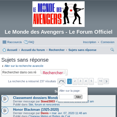
Le Monde des Avengers - Le Forum Officiel
Raccourcis
FAQ
Inscription
Connexion
Accueil
Accueil du forum
Rechercher
Sujets sans réponse
ec
Sujets sans réponse
her
Aller sur la recherche avancée
ch
Rechercher
er
2
3
4
5
10
La recherche a retourné 237 résultats
1
…
Aller sur la page :
Sujets
Classement dossiers Monde des Avengers
Dernier message par
Steed3003
«
dim. août 20, 2023 10:12 am
Publié dans
Site, forum et rencontres
Honor Blackman (1925-2020)
Dernier message par
Denis
«
mar. avr. 07, 2020 11:48 am
Publié dans
Chapeau Melon et Bottes de Cuir