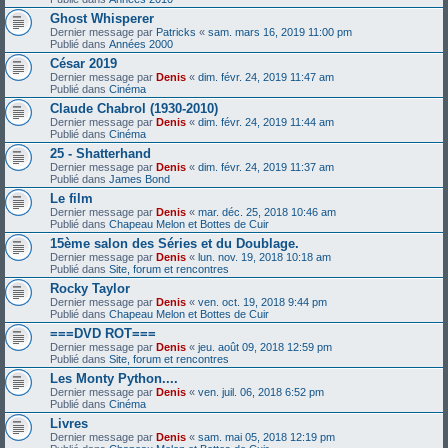
Ghost Whisperer
Dernier message par
Patricks
«
sam. mars 16, 2019 11:00 pm
Publié dans
Années 2000
César 2019
Dernier message par
Denis
«
dim. févr. 24, 2019 11:47 am
Publié dans
Cinéma
Claude Chabrol (1930-2010)
Dernier message par
Denis
«
dim. févr. 24, 2019 11:44 am
Publié dans
Cinéma
25 - Shatterhand
Dernier message par
Denis
«
dim. févr. 24, 2019 11:37 am
Publié dans
James Bond
Le film
Dernier message par
Denis
«
mar. déc. 25, 2018 10:46 am
Publié dans
Chapeau Melon et Bottes de Cuir
15ème salon des Séries et du Doublage.
Dernier message par
Denis
«
lun. nov. 19, 2018 10:18 am
Publié dans
Site, forum et rencontres
Rocky Taylor
Dernier message par
Denis
«
ven. oct. 19, 2018 9:44 pm
Publié dans
Chapeau Melon et Bottes de Cuir
===DVD ROT===
Dernier message par
Denis
«
jeu. août 09, 2018 12:59 pm
Publié dans
Site, forum et rencontres
Les Monty Python....
Dernier message par
Denis
«
ven. juil. 06, 2018 6:52 pm
Publié dans
Cinéma
Livres
Dernier message par
Denis
«
sam. mai 05, 2018 12:19 pm