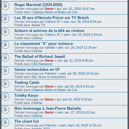
Roger Marshall (1934-2020)
Dernier message par
Denis
«
jeu. avr. 02, 2020 10:47 am
Publié dans
Chapeau Melon et Bottes de Cuir
Les 30 ans d'Hercule Poirot sur TV Breizh
Dernier message par
Fabrice JF
«
mar. nov. 26, 2019 8:44 pm
Publié dans
Séries TV
Acteurs et actrices de la télé au cinéma
Dernier message par
Fabrice JF
«
sam. nov. 23, 2019 3:18 am
Publié dans
Cinéma
Le classement "X" pour violence
Dernier message par
séribibi
«
dim. oct. 20, 2019 12:39 pm
Publié dans
Cinéma
The Ballad of Richard Jewell
Dernier message par
Denis
«
ven. juil. 12, 2019 8:00 pm
Publié dans
Clint Eastwood
Séries recherchées en VF
Dernier message par
Patricks
«
sam. juil. 06, 2019 10:41 pm
Publié dans
Site, forum et rencontres
Trading Cards
Dernier message par
Denis
«
sam. juin 29, 2019 9:53 am
Publié dans
Chapeau Melon et Bottes de Cuir
Tchéky Karyo
Dernier message par
Denis
«
lun. juin 24, 2019 5:59 pm
Publié dans
Cinéma
Mon hommage à Jean-Pierre Marielle
Dernier message par
Denis
«
sam. avr. 27, 2019 6:22 pm
Publié dans
Cinéma
The client list
Dernier message par
Patricks
«
sam. mars 16, 2019 11:22 pm
Publié dans
Années 2010