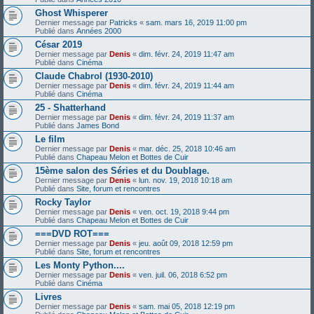
Ghost Whisperer
Dernier message par
Patricks
«
sam. mars 16, 2019 11:00 pm
Publié dans
Années 2000
César 2019
Dernier message par
Denis
«
dim. févr. 24, 2019 11:47 am
Publié dans
Cinéma
Claude Chabrol (1930-2010)
Dernier message par
Denis
«
dim. févr. 24, 2019 11:44 am
Publié dans
Cinéma
25 - Shatterhand
Dernier message par
Denis
«
dim. févr. 24, 2019 11:37 am
Publié dans
James Bond
Le film
Dernier message par
Denis
«
mar. déc. 25, 2018 10:46 am
Publié dans
Chapeau Melon et Bottes de Cuir
15ème salon des Séries et du Doublage.
Dernier message par
Denis
«
lun. nov. 19, 2018 10:18 am
Publié dans
Site, forum et rencontres
Rocky Taylor
Dernier message par
Denis
«
ven. oct. 19, 2018 9:44 pm
Publié dans
Chapeau Melon et Bottes de Cuir
===DVD ROT===
Dernier message par
Denis
«
jeu. août 09, 2018 12:59 pm
Publié dans
Site, forum et rencontres
Les Monty Python....
Dernier message par
Denis
«
ven. juil. 06, 2018 6:52 pm
Publié dans
Cinéma
Livres
Dernier message par
Denis
«
sam. mai 05, 2018 12:19 pm