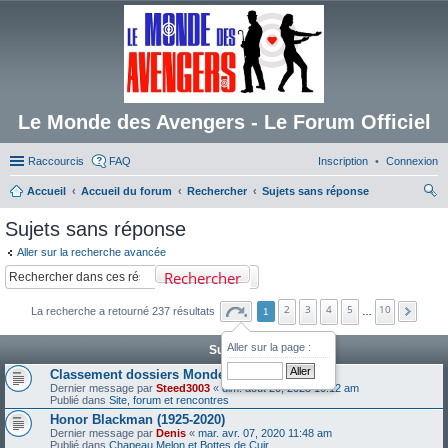
Le Monde des Avengers - Le Forum Officiel
Raccourcis
FAQ
Inscription
Connexion
Accueil
Accueil du forum
Rechercher
Sujets sans réponse
ec
Sujets sans réponse
her
Aller sur la recherche avancée
ch
Rechercher
er
2
3
4
5
10
La recherche a retourné 237 résultats
1
…
Aller sur la page :
Sujets
Classement dossiers Monde des Avengers
Dernier message par
Steed3003
«
dim. août 20, 2023 10:12 am
Publié dans
Site, forum et rencontres
Honor Blackman (1925-2020)
Dernier message par
Denis
«
mar. avr. 07, 2020 11:48 am
Publié dans
Chapeau Melon et Bottes de Cuir