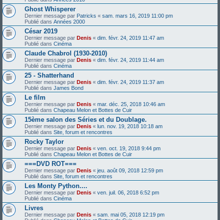
Ghost Whisperer
Dernier message par
Patricks
«
sam. mars 16, 2019 11:00 pm
Publié dans
Années 2000
César 2019
Dernier message par
Denis
«
dim. févr. 24, 2019 11:47 am
Publié dans
Cinéma
Claude Chabrol (1930-2010)
Dernier message par
Denis
«
dim. févr. 24, 2019 11:44 am
Publié dans
Cinéma
25 - Shatterhand
Dernier message par
Denis
«
dim. févr. 24, 2019 11:37 am
Publié dans
James Bond
Le film
Dernier message par
Denis
«
mar. déc. 25, 2018 10:46 am
Publié dans
Chapeau Melon et Bottes de Cuir
15ème salon des Séries et du Doublage.
Dernier message par
Denis
«
lun. nov. 19, 2018 10:18 am
Publié dans
Site, forum et rencontres
Rocky Taylor
Dernier message par
Denis
«
ven. oct. 19, 2018 9:44 pm
Publié dans
Chapeau Melon et Bottes de Cuir
===DVD ROT===
Dernier message par
Denis
«
jeu. août 09, 2018 12:59 pm
Publié dans
Site, forum et rencontres
Les Monty Python....
Dernier message par
Denis
«
ven. juil. 06, 2018 6:52 pm
Publié dans
Cinéma
Livres
Dernier message par
Denis
«
sam. mai 05, 2018 12:19 pm