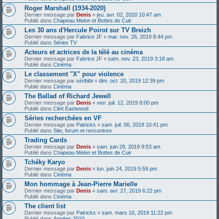
Roger Marshall (1934-2020)
Dernier message par
Denis
«
jeu. avr. 02, 2020 10:47 am
Publié dans
Chapeau Melon et Bottes de Cuir
Les 30 ans d'Hercule Poirot sur TV Breizh
Dernier message par
Fabrice JF
«
mar. nov. 26, 2019 8:44 pm
Publié dans
Séries TV
Acteurs et actrices de la télé au cinéma
Dernier message par
Fabrice JF
«
sam. nov. 23, 2019 3:18 am
Publié dans
Cinéma
Le classement "X" pour violence
Dernier message par
séribibi
«
dim. oct. 20, 2019 12:39 pm
Publié dans
Cinéma
The Ballad of Richard Jewell
Dernier message par
Denis
«
ven. juil. 12, 2019 8:00 pm
Publié dans
Clint Eastwood
Séries recherchées en VF
Dernier message par
Patricks
«
sam. juil. 06, 2019 10:41 pm
Publié dans
Site, forum et rencontres
Trading Cards
Dernier message par
Denis
«
sam. juin 29, 2019 9:53 am
Publié dans
Chapeau Melon et Bottes de Cuir
Tchéky Karyo
Dernier message par
Denis
«
lun. juin 24, 2019 5:59 pm
Publié dans
Cinéma
Mon hommage à Jean-Pierre Marielle
Dernier message par
Denis
«
sam. avr. 27, 2019 6:22 pm
Publié dans
Cinéma
The client list
Dernier message par
Patricks
«
sam. mars 16, 2019 11:22 pm
Publié dans
Années 2010