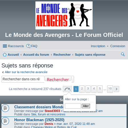
Le Monde des Avengers - Le Forum Officiel
Raccourcis
FAQ
Inscription
Connexion
Accueil
Accueil du forum
Rechercher
Sujets sans réponse
ec
Sujets sans réponse
her
Aller sur la recherche avancée
ch
Rechercher
er
2
3
4
5
10
La recherche a retourné 237 résultats
1
…
Aller sur la page :
Sujets
Classement dossiers Monde des Avengers
Dernier message par
Steed3003
«
dim. août 20, 2023 10:12 am
Publié dans
Site, forum et rencontres
Honor Blackman (1925-2020)
Dernier message par
Denis
«
mar. avr. 07, 2020 11:48 am
Publié dans
Chapeau Melon et Bottes de Cuir