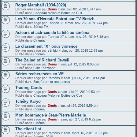
Roger Marshall (1934-2020)
Dernier message par
Denis
«
jeu. avr. 02, 2020 10:47 am
Publié dans
Chapeau Melon et Bottes de Cuir
Les 30 ans d'Hercule Poirot sur TV Breizh
Dernier message par
Fabrice JF
«
mar. nov. 26, 2019 8:44 pm
Publié dans
Séries TV
Acteurs et actrices de la télé au cinéma
Dernier message par
Fabrice JF
«
sam. nov. 23, 2019 3:18 am
Publié dans
Cinéma
Le classement "X" pour violence
Dernier message par
séribibi
«
dim. oct. 20, 2019 12:39 pm
Publié dans
Cinéma
The Ballad of Richard Jewell
Dernier message par
Denis
«
ven. juil. 12, 2019 8:00 pm
Publié dans
Clint Eastwood
Séries recherchées en VF
Dernier message par
Patricks
«
sam. juil. 06, 2019 10:41 pm
Publié dans
Site, forum et rencontres
Trading Cards
Dernier message par
Denis
«
sam. juin 29, 2019 9:53 am
Publié dans
Chapeau Melon et Bottes de Cuir
Tchéky Karyo
Dernier message par
Denis
«
lun. juin 24, 2019 5:59 pm
Publié dans
Cinéma
Mon hommage à Jean-Pierre Marielle
Dernier message par
Denis
«
sam. avr. 27, 2019 6:22 pm
Publié dans
Cinéma
The client list
Dernier message par
Patricks
«
sam. mars 16, 2019 11:22 pm
Publié dans
Années 2010