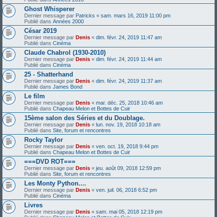
Ghost Whisperer
Dernier message par
Patricks
«
sam. mars 16, 2019 11:00 pm
Publié dans
Années 2000
César 2019
Dernier message par
Denis
«
dim. févr. 24, 2019 11:47 am
Publié dans
Cinéma
Claude Chabrol (1930-2010)
Dernier message par
Denis
«
dim. févr. 24, 2019 11:44 am
Publié dans
Cinéma
25 - Shatterhand
Dernier message par
Denis
«
dim. févr. 24, 2019 11:37 am
Publié dans
James Bond
Le film
Dernier message par
Denis
«
mar. déc. 25, 2018 10:46 am
Publié dans
Chapeau Melon et Bottes de Cuir
15ème salon des Séries et du Doublage.
Dernier message par
Denis
«
lun. nov. 19, 2018 10:18 am
Publié dans
Site, forum et rencontres
Rocky Taylor
Dernier message par
Denis
«
ven. oct. 19, 2018 9:44 pm
Publié dans
Chapeau Melon et Bottes de Cuir
===DVD ROT===
Dernier message par
Denis
«
jeu. août 09, 2018 12:59 pm
Publié dans
Site, forum et rencontres
Les Monty Python....
Dernier message par
Denis
«
ven. juil. 06, 2018 6:52 pm
Publié dans
Cinéma
Livres
Dernier message par
Denis
«
sam. mai 05, 2018 12:19 pm