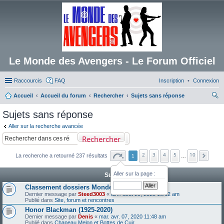
Le Monde des Avengers - Le Forum Officiel
Raccourcis
FAQ
Inscription
Connexion
Accueil
Accueil du forum
Rechercher
Sujets sans réponse
ec
Sujets sans réponse
her
Aller sur la recherche avancée
ch
Rechercher
er
2
3
4
5
10
La recherche a retourné 237 résultats
1
…
Aller sur la page :
Sujets
Classement dossiers Monde des Avengers
Dernier message par
Steed3003
«
dim. août 20, 2023 10:12 am
Publié dans
Site, forum et rencontres
Honor Blackman (1925-2020)
Dernier message par
Denis
«
mar. avr. 07, 2020 11:48 am
Publié dans
Chapeau Melon et Bottes de Cuir