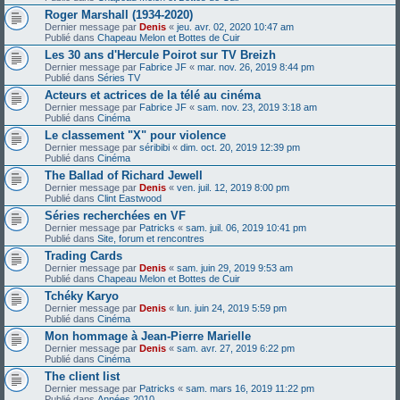
Roger Marshall (1934-2020)
Dernier message par
Denis
«
jeu. avr. 02, 2020 10:47 am
Publié dans
Chapeau Melon et Bottes de Cuir
Les 30 ans d'Hercule Poirot sur TV Breizh
Dernier message par
Fabrice JF
«
mar. nov. 26, 2019 8:44 pm
Publié dans
Séries TV
Acteurs et actrices de la télé au cinéma
Dernier message par
Fabrice JF
«
sam. nov. 23, 2019 3:18 am
Publié dans
Cinéma
Le classement "X" pour violence
Dernier message par
séribibi
«
dim. oct. 20, 2019 12:39 pm
Publié dans
Cinéma
The Ballad of Richard Jewell
Dernier message par
Denis
«
ven. juil. 12, 2019 8:00 pm
Publié dans
Clint Eastwood
Séries recherchées en VF
Dernier message par
Patricks
«
sam. juil. 06, 2019 10:41 pm
Publié dans
Site, forum et rencontres
Trading Cards
Dernier message par
Denis
«
sam. juin 29, 2019 9:53 am
Publié dans
Chapeau Melon et Bottes de Cuir
Tchéky Karyo
Dernier message par
Denis
«
lun. juin 24, 2019 5:59 pm
Publié dans
Cinéma
Mon hommage à Jean-Pierre Marielle
Dernier message par
Denis
«
sam. avr. 27, 2019 6:22 pm
Publié dans
Cinéma
The client list
Dernier message par
Patricks
«
sam. mars 16, 2019 11:22 pm
Publié dans
Années 2010