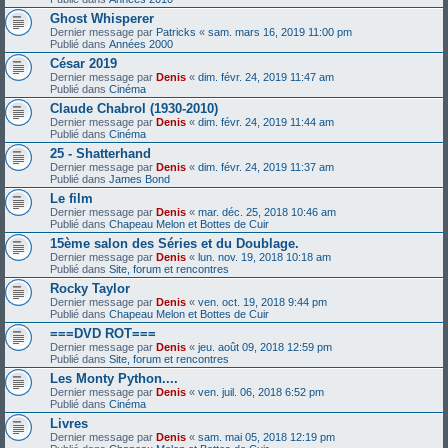
Ghost Whisperer
Dernier message par
Patricks
«
sam. mars 16, 2019 11:00 pm
Publié dans
Années 2000
César 2019
Dernier message par
Denis
«
dim. févr. 24, 2019 11:47 am
Publié dans
Cinéma
Claude Chabrol (1930-2010)
Dernier message par
Denis
«
dim. févr. 24, 2019 11:44 am
Publié dans
Cinéma
25 - Shatterhand
Dernier message par
Denis
«
dim. févr. 24, 2019 11:37 am
Publié dans
James Bond
Le film
Dernier message par
Denis
«
mar. déc. 25, 2018 10:46 am
Publié dans
Chapeau Melon et Bottes de Cuir
15ème salon des Séries et du Doublage.
Dernier message par
Denis
«
lun. nov. 19, 2018 10:18 am
Publié dans
Site, forum et rencontres
Rocky Taylor
Dernier message par
Denis
«
ven. oct. 19, 2018 9:44 pm
Publié dans
Chapeau Melon et Bottes de Cuir
===DVD ROT===
Dernier message par
Denis
«
jeu. août 09, 2018 12:59 pm
Publié dans
Site, forum et rencontres
Les Monty Python....
Dernier message par
Denis
«
ven. juil. 06, 2018 6:52 pm
Publié dans
Cinéma
Livres
Dernier message par
Denis
«
sam. mai 05, 2018 12:19 pm