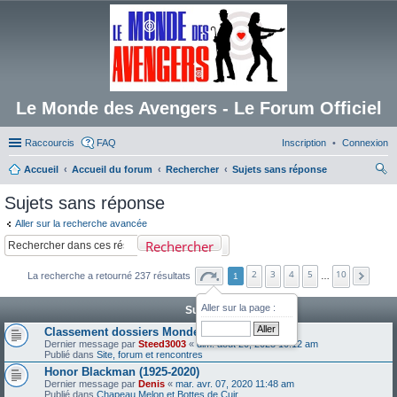
Le Monde des Avengers - Le Forum Officiel
Raccourcis
FAQ
Inscription
Connexion
Accueil
Accueil du forum
Rechercher
Sujets sans réponse
ec
Sujets sans réponse
her
Aller sur la recherche avancée
ch
Rechercher
er
2
3
4
5
10
La recherche a retourné 237 résultats
1
…
Aller sur la page :
Sujets
Classement dossiers Monde des Avengers
Dernier message par
Steed3003
«
dim. août 20, 2023 10:12 am
Publié dans
Site, forum et rencontres
Honor Blackman (1925-2020)
Dernier message par
Denis
«
mar. avr. 07, 2020 11:48 am
Publié dans
Chapeau Melon et Bottes de Cuir