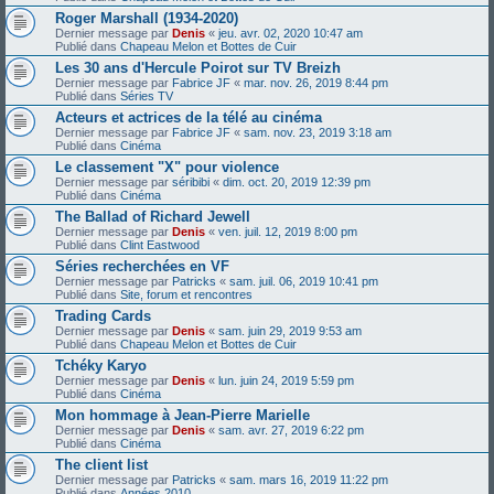
Roger Marshall (1934-2020)
Dernier message par
Denis
«
jeu. avr. 02, 2020 10:47 am
Publié dans
Chapeau Melon et Bottes de Cuir
Les 30 ans d'Hercule Poirot sur TV Breizh
Dernier message par
Fabrice JF
«
mar. nov. 26, 2019 8:44 pm
Publié dans
Séries TV
Acteurs et actrices de la télé au cinéma
Dernier message par
Fabrice JF
«
sam. nov. 23, 2019 3:18 am
Publié dans
Cinéma
Le classement "X" pour violence
Dernier message par
séribibi
«
dim. oct. 20, 2019 12:39 pm
Publié dans
Cinéma
The Ballad of Richard Jewell
Dernier message par
Denis
«
ven. juil. 12, 2019 8:00 pm
Publié dans
Clint Eastwood
Séries recherchées en VF
Dernier message par
Patricks
«
sam. juil. 06, 2019 10:41 pm
Publié dans
Site, forum et rencontres
Trading Cards
Dernier message par
Denis
«
sam. juin 29, 2019 9:53 am
Publié dans
Chapeau Melon et Bottes de Cuir
Tchéky Karyo
Dernier message par
Denis
«
lun. juin 24, 2019 5:59 pm
Publié dans
Cinéma
Mon hommage à Jean-Pierre Marielle
Dernier message par
Denis
«
sam. avr. 27, 2019 6:22 pm
Publié dans
Cinéma
The client list
Dernier message par
Patricks
«
sam. mars 16, 2019 11:22 pm
Publié dans
Années 2010