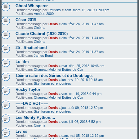
Ghost Whisperer
Dernier message par
Patricks
«
sam. mars 16, 2019 11:00 pm
Publié dans
Années 2000
César 2019
Dernier message par
Denis
«
dim. févr. 24, 2019 11:47 am
Publié dans
Cinéma
Claude Chabrol (1930-2010)
Dernier message par
Denis
«
dim. févr. 24, 2019 11:44 am
Publié dans
Cinéma
25 - Shatterhand
Dernier message par
Denis
«
dim. févr. 24, 2019 11:37 am
Publié dans
James Bond
Le film
Dernier message par
Denis
«
mar. déc. 25, 2018 10:46 am
Publié dans
Chapeau Melon et Bottes de Cuir
15ème salon des Séries et du Doublage.
Dernier message par
Denis
«
lun. nov. 19, 2018 10:18 am
Publié dans
Site, forum et rencontres
Rocky Taylor
Dernier message par
Denis
«
ven. oct. 19, 2018 9:44 pm
Publié dans
Chapeau Melon et Bottes de Cuir
===DVD ROT===
Dernier message par
Denis
«
jeu. août 09, 2018 12:59 pm
Publié dans
Site, forum et rencontres
Les Monty Python....
Dernier message par
Denis
«
ven. juil. 06, 2018 6:52 pm
Publié dans
Cinéma
Livres
Dernier message par
Denis
«
sam. mai 05, 2018 12:19 pm