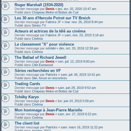
Roger Marshall (1934-2020)
Dernier message par
Denis
«
jeu. avr. 02, 2020 10:47 am
Publié dans
Chapeau Melon et Bottes de Cuir
Les 30 ans d'Hercule Poirot sur TV Breizh
Dernier message par
Fabrice JF
«
mar. nov. 26, 2019 8:44 pm
Publié dans
Séries TV
Acteurs et actrices de la télé au cinéma
Dernier message par
Fabrice JF
«
sam. nov. 23, 2019 3:18 am
Publié dans
Cinéma
Le classement "X" pour violence
Dernier message par
séribibi
«
dim. oct. 20, 2019 12:39 pm
Publié dans
Cinéma
The Ballad of Richard Jewell
Dernier message par
Denis
«
ven. juil. 12, 2019 8:00 pm
Publié dans
Clint Eastwood
Séries recherchées en VF
Dernier message par
Patricks
«
sam. juil. 06, 2019 10:41 pm
Publié dans
Site, forum et rencontres
Trading Cards
Dernier message par
Denis
«
sam. juin 29, 2019 9:53 am
Publié dans
Chapeau Melon et Bottes de Cuir
Tchéky Karyo
Dernier message par
Denis
«
lun. juin 24, 2019 5:59 pm
Publié dans
Cinéma
Mon hommage à Jean-Pierre Marielle
Dernier message par
Denis
«
sam. avr. 27, 2019 6:22 pm
Publié dans
Cinéma
The client list
Dernier message par
Patricks
«
sam. mars 16, 2019 11:22 pm
Publié dans
Années 2010