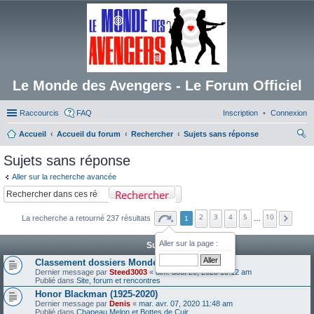
Le Monde des Avengers - Le Forum Officiel
Raccourcis
FAQ
Inscription
Connexion
Accueil
Accueil du forum
Rechercher
Sujets sans réponse
ec
Sujets sans réponse
her
Aller sur la recherche avancée
ch
Rechercher
er
2
3
4
5
10
La recherche a retourné 237 résultats
1
…
Aller sur la page :
Sujets
Classement dossiers Monde des Avengers
Dernier message par
Steed3003
«
dim. août 20, 2023 10:12 am
Publié dans
Site, forum et rencontres
Honor Blackman (1925-2020)
Dernier message par
Denis
«
mar. avr. 07, 2020 11:48 am
Publié dans
Chapeau Melon et Bottes de Cuir