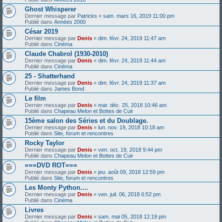
Ghost Whisperer
Dernier message par
Patricks
«
sam. mars 16, 2019 11:00 pm
Publié dans
Années 2000
César 2019
Dernier message par
Denis
«
dim. févr. 24, 2019 11:47 am
Publié dans
Cinéma
Claude Chabrol (1930-2010)
Dernier message par
Denis
«
dim. févr. 24, 2019 11:44 am
Publié dans
Cinéma
25 - Shatterhand
Dernier message par
Denis
«
dim. févr. 24, 2019 11:37 am
Publié dans
James Bond
Le film
Dernier message par
Denis
«
mar. déc. 25, 2018 10:46 am
Publié dans
Chapeau Melon et Bottes de Cuir
15ème salon des Séries et du Doublage.
Dernier message par
Denis
«
lun. nov. 19, 2018 10:18 am
Publié dans
Site, forum et rencontres
Rocky Taylor
Dernier message par
Denis
«
ven. oct. 19, 2018 9:44 pm
Publié dans
Chapeau Melon et Bottes de Cuir
===DVD ROT===
Dernier message par
Denis
«
jeu. août 09, 2018 12:59 pm
Publié dans
Site, forum et rencontres
Les Monty Python....
Dernier message par
Denis
«
ven. juil. 06, 2018 6:52 pm
Publié dans
Cinéma
Livres
Dernier message par
Denis
«
sam. mai 05, 2018 12:19 pm