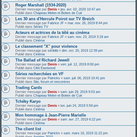
Roger Marshall (1934-2020)
Dernier message par
Denis
«
jeu. avr. 02, 2020 10:47 am
Publié dans
Chapeau Melon et Bottes de Cuir
Les 30 ans d'Hercule Poirot sur TV Breizh
Dernier message par
Fabrice JF
«
mar. nov. 26, 2019 8:44 pm
Publié dans
Séries TV
Acteurs et actrices de la télé au cinéma
Dernier message par
Fabrice JF
«
sam. nov. 23, 2019 3:18 am
Publié dans
Cinéma
Le classement "X" pour violence
Dernier message par
séribibi
«
dim. oct. 20, 2019 12:39 pm
Publié dans
Cinéma
The Ballad of Richard Jewell
Dernier message par
Denis
«
ven. juil. 12, 2019 8:00 pm
Publié dans
Clint Eastwood
Séries recherchées en VF
Dernier message par
Patricks
«
sam. juil. 06, 2019 10:41 pm
Publié dans
Site, forum et rencontres
Trading Cards
Dernier message par
Denis
«
sam. juin 29, 2019 9:53 am
Publié dans
Chapeau Melon et Bottes de Cuir
Tchéky Karyo
Dernier message par
Denis
«
lun. juin 24, 2019 5:59 pm
Publié dans
Cinéma
Mon hommage à Jean-Pierre Marielle
Dernier message par
Denis
«
sam. avr. 27, 2019 6:22 pm
Publié dans
Cinéma
The client list
Dernier message par
Patricks
«
sam. mars 16, 2019 11:22 pm
Publié dans
Années 2010