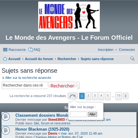
Le Monde des Avengers - Le Forum Officiel
Raccourcis
FAQ
Inscription
Connexion
Accueil
Accueil du forum
Rechercher
Sujets sans réponse
ec
Sujets sans réponse
her
Aller sur la recherche avancée
ch
Rechercher
er
2
3
4
5
10
La recherche a retourné 237 résultats
1
…
Aller sur la page :
Sujets
Classement dossiers Monde des Avengers
Dernier message par
Steed3003
«
dim. août 20, 2023 10:12 am
Publié dans
Site, forum et rencontres
Honor Blackman (1925-2020)
Dernier message par
Denis
«
mar. avr. 07, 2020 11:48 am
Publié dans
Chapeau Melon et Bottes de Cuir