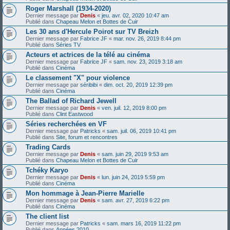
Roger Marshall (1934-2020)
Dernier message par
Denis
«
jeu. avr. 02, 2020 10:47 am
Publié dans
Chapeau Melon et Bottes de Cuir
Les 30 ans d'Hercule Poirot sur TV Breizh
Dernier message par
Fabrice JF
«
mar. nov. 26, 2019 8:44 pm
Publié dans
Séries TV
Acteurs et actrices de la télé au cinéma
Dernier message par
Fabrice JF
«
sam. nov. 23, 2019 3:18 am
Publié dans
Cinéma
Le classement "X" pour violence
Dernier message par
séribibi
«
dim. oct. 20, 2019 12:39 pm
Publié dans
Cinéma
The Ballad of Richard Jewell
Dernier message par
Denis
«
ven. juil. 12, 2019 8:00 pm
Publié dans
Clint Eastwood
Séries recherchées en VF
Dernier message par
Patricks
«
sam. juil. 06, 2019 10:41 pm
Publié dans
Site, forum et rencontres
Trading Cards
Dernier message par
Denis
«
sam. juin 29, 2019 9:53 am
Publié dans
Chapeau Melon et Bottes de Cuir
Tchéky Karyo
Dernier message par
Denis
«
lun. juin 24, 2019 5:59 pm
Publié dans
Cinéma
Mon hommage à Jean-Pierre Marielle
Dernier message par
Denis
«
sam. avr. 27, 2019 6:22 pm
Publié dans
Cinéma
The client list
Dernier message par
Patricks
«
sam. mars 16, 2019 11:22 pm
Publié dans
Années 2010