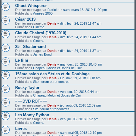
Ghost Whisperer
Dernier message par
Patricks
«
sam. mars 16, 2019 11:00 pm
Publié dans
Années 2000
César 2019
Dernier message par
Denis
«
dim. févr. 24, 2019 11:47 am
Publié dans
Cinéma
Claude Chabrol (1930-2010)
Dernier message par
Denis
«
dim. févr. 24, 2019 11:44 am
Publié dans
Cinéma
25 - Shatterhand
Dernier message par
Denis
«
dim. févr. 24, 2019 11:37 am
Publié dans
James Bond
Le film
Dernier message par
Denis
«
mar. déc. 25, 2018 10:46 am
Publié dans
Chapeau Melon et Bottes de Cuir
15ème salon des Séries et du Doublage.
Dernier message par
Denis
«
lun. nov. 19, 2018 10:18 am
Publié dans
Site, forum et rencontres
Rocky Taylor
Dernier message par
Denis
«
ven. oct. 19, 2018 9:44 pm
Publié dans
Chapeau Melon et Bottes de Cuir
===DVD ROT===
Dernier message par
Denis
«
jeu. août 09, 2018 12:59 pm
Publié dans
Site, forum et rencontres
Les Monty Python....
Dernier message par
Denis
«
ven. juil. 06, 2018 6:52 pm
Publié dans
Cinéma
Livres
Dernier message par
Denis
«
sam. mai 05, 2018 12:19 pm