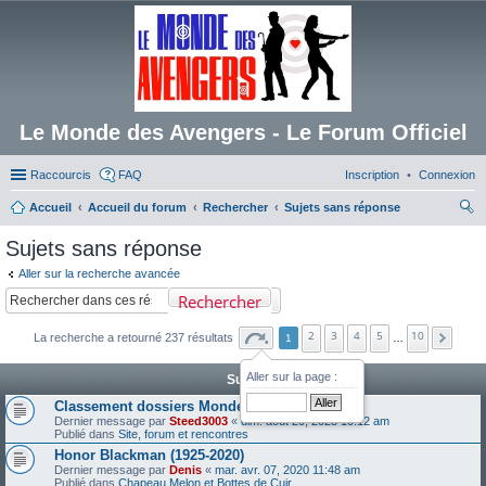
Le Monde des Avengers - Le Forum Officiel
Raccourcis
FAQ
Inscription
Connexion
Accueil
Accueil du forum
Rechercher
Sujets sans réponse
ec
Sujets sans réponse
her
Aller sur la recherche avancée
ch
Rechercher
er
2
3
4
5
10
La recherche a retourné 237 résultats
1
…
Aller sur la page :
Sujets
Classement dossiers Monde des Avengers
Dernier message par
Steed3003
«
dim. août 20, 2023 10:12 am
Publié dans
Site, forum et rencontres
Honor Blackman (1925-2020)
Dernier message par
Denis
«
mar. avr. 07, 2020 11:48 am
Publié dans
Chapeau Melon et Bottes de Cuir