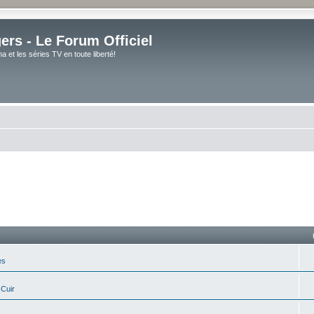
rs - Le Forum Officiel
et les séries TV en toute liberté!
es
 Cuir