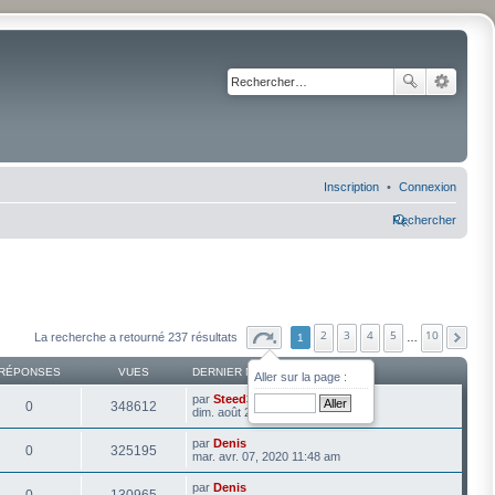
Inscription
Connexion
Rechercher
2
3
4
5
10
La recherche a retourné 237 résultats
1
…
RÉPONSES
VUES
DERNIER MESSAGE
Aller sur la page :
par
Steed3003
0
348612
dim. août 20, 2023 10:12 am
par
Denis
0
325195
mar. avr. 07, 2020 11:48 am
par
Denis
0
130965