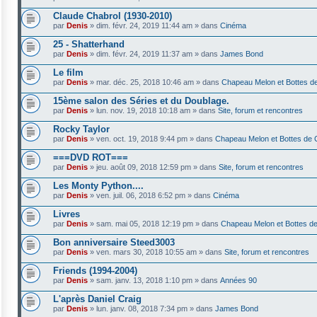
Claude Chabrol (1930-2010)
par
Denis
»
dim. févr. 24, 2019 11:44 am
» dans
Cinéma
25 - Shatterhand
par
Denis
»
dim. févr. 24, 2019 11:37 am
» dans
James Bond
Le film
par
Denis
»
mar. déc. 25, 2018 10:46 am
» dans
Chapeau Melon et Bottes de
15ème salon des Séries et du Doublage.
par
Denis
»
lun. nov. 19, 2018 10:18 am
» dans
Site, forum et rencontres
Rocky Taylor
par
Denis
»
ven. oct. 19, 2018 9:44 pm
» dans
Chapeau Melon et Bottes de 
===DVD ROT===
par
Denis
»
jeu. août 09, 2018 12:59 pm
» dans
Site, forum et rencontres
Les Monty Python....
par
Denis
»
ven. juil. 06, 2018 6:52 pm
» dans
Cinéma
Livres
par
Denis
»
sam. mai 05, 2018 12:19 pm
» dans
Chapeau Melon et Bottes de
Bon anniversaire Steed3003
par
Denis
»
ven. mars 30, 2018 10:55 am
» dans
Site, forum et rencontres
Friends (1994-2004)
par
Denis
»
sam. janv. 13, 2018 1:10 pm
» dans
Années 90
L'après Daniel Craig
par
Denis
»
lun. janv. 08, 2018 7:34 pm
» dans
James Bond