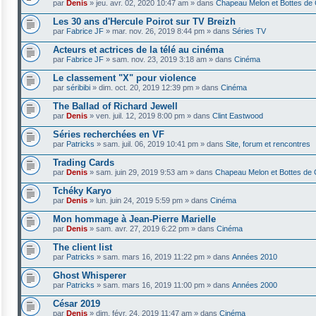
par
Denis
»
jeu. avr. 02, 2020 10:47 am
» dans
Chapeau Melon et Bottes de 
Les 30 ans d'Hercule Poirot sur TV Breizh
par
Fabrice JF
»
mar. nov. 26, 2019 8:44 pm
» dans
Séries TV
Acteurs et actrices de la télé au cinéma
par
Fabrice JF
»
sam. nov. 23, 2019 3:18 am
» dans
Cinéma
Le classement "X" pour violence
par
séribibi
»
dim. oct. 20, 2019 12:39 pm
» dans
Cinéma
The Ballad of Richard Jewell
par
Denis
»
ven. juil. 12, 2019 8:00 pm
» dans
Clint Eastwood
Séries recherchées en VF
par
Patricks
»
sam. juil. 06, 2019 10:41 pm
» dans
Site, forum et rencontres
Trading Cards
par
Denis
»
sam. juin 29, 2019 9:53 am
» dans
Chapeau Melon et Bottes de 
Tchéky Karyo
par
Denis
»
lun. juin 24, 2019 5:59 pm
» dans
Cinéma
Mon hommage à Jean-Pierre Marielle
par
Denis
»
sam. avr. 27, 2019 6:22 pm
» dans
Cinéma
The client list
par
Patricks
»
sam. mars 16, 2019 11:22 pm
» dans
Années 2010
Ghost Whisperer
par
Patricks
»
sam. mars 16, 2019 11:00 pm
» dans
Années 2000
César 2019
par
Denis
»
dim. févr. 24, 2019 11:47 am
» dans
Cinéma