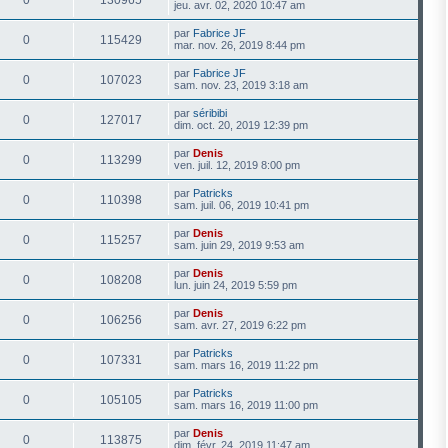
jeu. avr. 02, 2020 10:47 am
par
Fabrice JF
0
115429
mar. nov. 26, 2019 8:44 pm
par
Fabrice JF
0
107023
sam. nov. 23, 2019 3:18 am
par
séribibi
0
127017
dim. oct. 20, 2019 12:39 pm
par
Denis
0
113299
ven. juil. 12, 2019 8:00 pm
par
Patricks
0
110398
sam. juil. 06, 2019 10:41 pm
par
Denis
0
115257
sam. juin 29, 2019 9:53 am
par
Denis
0
108208
lun. juin 24, 2019 5:59 pm
par
Denis
0
106256
sam. avr. 27, 2019 6:22 pm
par
Patricks
0
107331
sam. mars 16, 2019 11:22 pm
par
Patricks
0
105105
sam. mars 16, 2019 11:00 pm
par
Denis
0
113875
dim. févr. 24, 2019 11:47 am