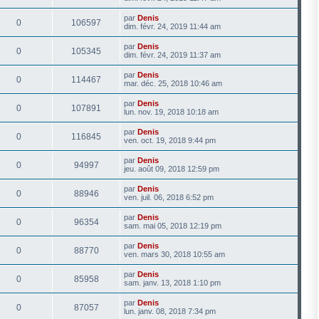
par
Denis
0
106597
dim. févr. 24, 2019 11:44 am
par
Denis
0
105345
dim. févr. 24, 2019 11:37 am
par
Denis
0
114467
mar. déc. 25, 2018 10:46 am
par
Denis
0
107891
lun. nov. 19, 2018 10:18 am
par
Denis
0
116845
ven. oct. 19, 2018 9:44 pm
par
Denis
0
94997
jeu. août 09, 2018 12:59 pm
par
Denis
0
88946
ven. juil. 06, 2018 6:52 pm
par
Denis
0
96354
sam. mai 05, 2018 12:19 pm
par
Denis
0
88770
ven. mars 30, 2018 10:55 am
par
Denis
0
85958
sam. janv. 13, 2018 1:10 pm
par
Denis
0
87057
lun. janv. 08, 2018 7:34 pm