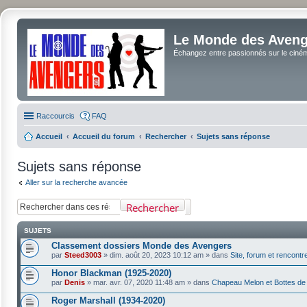
Le Monde des Avenge
Échangez entre passionnés sur le cinéma 
Raccourcis
FAQ
Accueil
Accueil du forum
Rechercher
Sujets sans réponse
Sujets sans réponse
Aller sur la recherche avancée
Rechercher
SUJETS
Classement dossiers Monde des Avengers
par
Steed3003
»
dim. août 20, 2023 10:12 am
» dans
Site, forum et rencontr
Honor Blackman (1925-2020)
par
Denis
»
mar. avr. 07, 2020 11:48 am
» dans
Chapeau Melon et Bottes de
Roger Marshall (1934-2020)