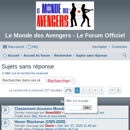
Le Monde des Avengers - Le Forum Officiel
Raccourcis
FAQ
Inscription
Connexion
Accueil
Accueil du forum
Rechercher
Sujets sans réponse
ec
Sujets sans réponse
her
Aller sur la recherche avancée
ch
Rechercher
er
2
3
4
5
10
La recherche a retourné 237 résultats
1
…
Aller sur la page :
Sujets
Classement dossiers Monde des Avengers
Dernier message par
Steed3003
«
dim. août 20, 2023 10:12 am
Publié dans
Site, forum et rencontres
Honor Blackman (1925-2020)
Dernier message par
Denis
«
mar. avr. 07, 2020 11:48 am
Publié dans
Chapeau Melon et Bottes de Cuir