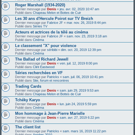
Roger Marshall (1934-2020)
Dernier message par
Denis
«
jeu. avr. 02, 2020 10:47 am
Publié dans
Chapeau Melon et Bottes de Cuir
Les 30 ans d'Hercule Poirot sur TV Breizh
Dernier message par
Fabrice JF
«
mar. nov. 26, 2019 8:44 pm
Publié dans
Séries TV
Acteurs et actrices de la télé au cinéma
Dernier message par
Fabrice JF
«
sam. nov. 23, 2019 3:18 am
Publié dans
Cinéma
Le classement "X" pour violence
Dernier message par
séribibi
«
dim. oct. 20, 2019 12:39 pm
Publié dans
Cinéma
The Ballad of Richard Jewell
Dernier message par
Denis
«
ven. juil. 12, 2019 8:00 pm
Publié dans
Clint Eastwood
Séries recherchées en VF
Dernier message par
Patricks
«
sam. juil. 06, 2019 10:41 pm
Publié dans
Site, forum et rencontres
Trading Cards
Dernier message par
Denis
«
sam. juin 29, 2019 9:53 am
Publié dans
Chapeau Melon et Bottes de Cuir
Tchéky Karyo
Dernier message par
Denis
«
lun. juin 24, 2019 5:59 pm
Publié dans
Cinéma
Mon hommage à Jean-Pierre Marielle
Dernier message par
Denis
«
sam. avr. 27, 2019 6:22 pm
Publié dans
Cinéma
The client list
Dernier message par
Patricks
«
sam. mars 16, 2019 11:22 pm
Publié dans
Années 2010