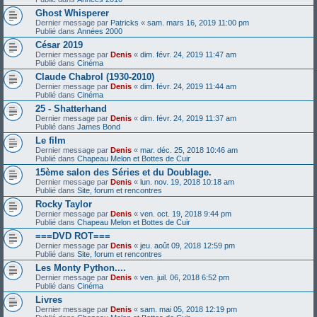
Ghost Whisperer
Dernier message par
Patricks
«
sam. mars 16, 2019 11:00 pm
Publié dans
Années 2000
César 2019
Dernier message par
Denis
«
dim. févr. 24, 2019 11:47 am
Publié dans
Cinéma
Claude Chabrol (1930-2010)
Dernier message par
Denis
«
dim. févr. 24, 2019 11:44 am
Publié dans
Cinéma
25 - Shatterhand
Dernier message par
Denis
«
dim. févr. 24, 2019 11:37 am
Publié dans
James Bond
Le film
Dernier message par
Denis
«
mar. déc. 25, 2018 10:46 am
Publié dans
Chapeau Melon et Bottes de Cuir
15ème salon des Séries et du Doublage.
Dernier message par
Denis
«
lun. nov. 19, 2018 10:18 am
Publié dans
Site, forum et rencontres
Rocky Taylor
Dernier message par
Denis
«
ven. oct. 19, 2018 9:44 pm
Publié dans
Chapeau Melon et Bottes de Cuir
===DVD ROT===
Dernier message par
Denis
«
jeu. août 09, 2018 12:59 pm
Publié dans
Site, forum et rencontres
Les Monty Python....
Dernier message par
Denis
«
ven. juil. 06, 2018 6:52 pm
Publié dans
Cinéma
Livres
Dernier message par
Denis
«
sam. mai 05, 2018 12:19 pm