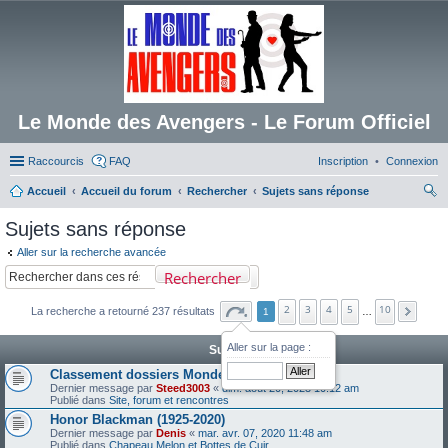
Le Monde des Avengers - Le Forum Officiel
Raccourcis
FAQ
Inscription
Connexion
Accueil
Accueil du forum
Rechercher
Sujets sans réponse
ec
Sujets sans réponse
her
Aller sur la recherche avancée
ch
Rechercher
er
2
3
4
5
10
La recherche a retourné 237 résultats
1
…
Aller sur la page :
Sujets
Classement dossiers Monde des Avengers
Dernier message par
Steed3003
«
dim. août 20, 2023 10:12 am
Publié dans
Site, forum et rencontres
Honor Blackman (1925-2020)
Dernier message par
Denis
«
mar. avr. 07, 2020 11:48 am
Publié dans
Chapeau Melon et Bottes de Cuir