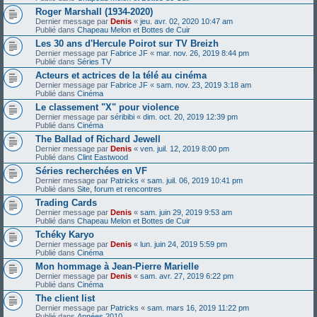
Roger Marshall (1934-2020)
Dernier message par
Denis
«
jeu. avr. 02, 2020 10:47 am
Publié dans
Chapeau Melon et Bottes de Cuir
Les 30 ans d'Hercule Poirot sur TV Breizh
Dernier message par
Fabrice JF
«
mar. nov. 26, 2019 8:44 pm
Publié dans
Séries TV
Acteurs et actrices de la télé au cinéma
Dernier message par
Fabrice JF
«
sam. nov. 23, 2019 3:18 am
Publié dans
Cinéma
Le classement "X" pour violence
Dernier message par
séribibi
«
dim. oct. 20, 2019 12:39 pm
Publié dans
Cinéma
The Ballad of Richard Jewell
Dernier message par
Denis
«
ven. juil. 12, 2019 8:00 pm
Publié dans
Clint Eastwood
Séries recherchées en VF
Dernier message par
Patricks
«
sam. juil. 06, 2019 10:41 pm
Publié dans
Site, forum et rencontres
Trading Cards
Dernier message par
Denis
«
sam. juin 29, 2019 9:53 am
Publié dans
Chapeau Melon et Bottes de Cuir
Tchéky Karyo
Dernier message par
Denis
«
lun. juin 24, 2019 5:59 pm
Publié dans
Cinéma
Mon hommage à Jean-Pierre Marielle
Dernier message par
Denis
«
sam. avr. 27, 2019 6:22 pm
Publié dans
Cinéma
The client list
Dernier message par
Patricks
«
sam. mars 16, 2019 11:22 pm
Publié dans
Années 2010