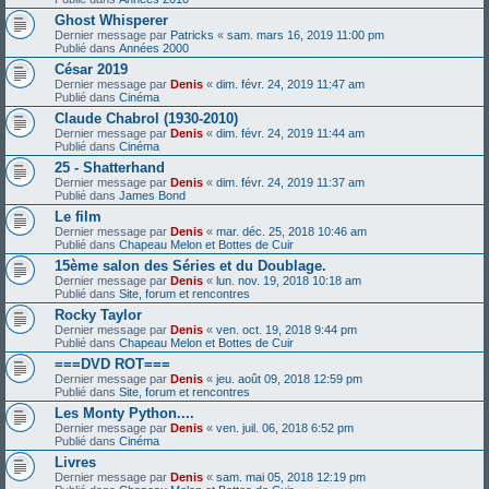
Ghost Whisperer
Dernier message par
Patricks
«
sam. mars 16, 2019 11:00 pm
Publié dans
Années 2000
César 2019
Dernier message par
Denis
«
dim. févr. 24, 2019 11:47 am
Publié dans
Cinéma
Claude Chabrol (1930-2010)
Dernier message par
Denis
«
dim. févr. 24, 2019 11:44 am
Publié dans
Cinéma
25 - Shatterhand
Dernier message par
Denis
«
dim. févr. 24, 2019 11:37 am
Publié dans
James Bond
Le film
Dernier message par
Denis
«
mar. déc. 25, 2018 10:46 am
Publié dans
Chapeau Melon et Bottes de Cuir
15ème salon des Séries et du Doublage.
Dernier message par
Denis
«
lun. nov. 19, 2018 10:18 am
Publié dans
Site, forum et rencontres
Rocky Taylor
Dernier message par
Denis
«
ven. oct. 19, 2018 9:44 pm
Publié dans
Chapeau Melon et Bottes de Cuir
===DVD ROT===
Dernier message par
Denis
«
jeu. août 09, 2018 12:59 pm
Publié dans
Site, forum et rencontres
Les Monty Python....
Dernier message par
Denis
«
ven. juil. 06, 2018 6:52 pm
Publié dans
Cinéma
Livres
Dernier message par
Denis
«
sam. mai 05, 2018 12:19 pm