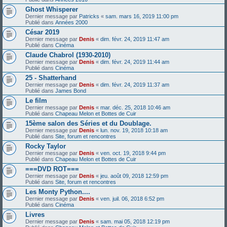
Ghost Whisperer
Dernier message par
Patricks
«
sam. mars 16, 2019 11:00 pm
Publié dans
Années 2000
César 2019
Dernier message par
Denis
«
dim. févr. 24, 2019 11:47 am
Publié dans
Cinéma
Claude Chabrol (1930-2010)
Dernier message par
Denis
«
dim. févr. 24, 2019 11:44 am
Publié dans
Cinéma
25 - Shatterhand
Dernier message par
Denis
«
dim. févr. 24, 2019 11:37 am
Publié dans
James Bond
Le film
Dernier message par
Denis
«
mar. déc. 25, 2018 10:46 am
Publié dans
Chapeau Melon et Bottes de Cuir
15ème salon des Séries et du Doublage.
Dernier message par
Denis
«
lun. nov. 19, 2018 10:18 am
Publié dans
Site, forum et rencontres
Rocky Taylor
Dernier message par
Denis
«
ven. oct. 19, 2018 9:44 pm
Publié dans
Chapeau Melon et Bottes de Cuir
===DVD ROT===
Dernier message par
Denis
«
jeu. août 09, 2018 12:59 pm
Publié dans
Site, forum et rencontres
Les Monty Python....
Dernier message par
Denis
«
ven. juil. 06, 2018 6:52 pm
Publié dans
Cinéma
Livres
Dernier message par
Denis
«
sam. mai 05, 2018 12:19 pm