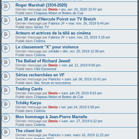
Roger Marshall (1934-2020)
Dernier message par
Denis
«
jeu. avr. 02, 2020 10:47 am
Publié dans
Chapeau Melon et Bottes de Cuir
Les 30 ans d'Hercule Poirot sur TV Breizh
Dernier message par
Fabrice JF
«
mar. nov. 26, 2019 8:44 pm
Publié dans
Séries TV
Acteurs et actrices de la télé au cinéma
Dernier message par
Fabrice JF
«
sam. nov. 23, 2019 3:18 am
Publié dans
Cinéma
Le classement "X" pour violence
Dernier message par
séribibi
«
dim. oct. 20, 2019 12:39 pm
Publié dans
Cinéma
The Ballad of Richard Jewell
Dernier message par
Denis
«
ven. juil. 12, 2019 8:00 pm
Publié dans
Clint Eastwood
Séries recherchées en VF
Dernier message par
Patricks
«
sam. juil. 06, 2019 10:41 pm
Publié dans
Site, forum et rencontres
Trading Cards
Dernier message par
Denis
«
sam. juin 29, 2019 9:53 am
Publié dans
Chapeau Melon et Bottes de Cuir
Tchéky Karyo
Dernier message par
Denis
«
lun. juin 24, 2019 5:59 pm
Publié dans
Cinéma
Mon hommage à Jean-Pierre Marielle
Dernier message par
Denis
«
sam. avr. 27, 2019 6:22 pm
Publié dans
Cinéma
The client list
Dernier message par
Patricks
«
sam. mars 16, 2019 11:22 pm
Publié dans
Années 2010