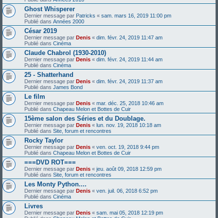
Ghost Whisperer
Dernier message par
Patricks
«
sam. mars 16, 2019 11:00 pm
Publié dans
Années 2000
César 2019
Dernier message par
Denis
«
dim. févr. 24, 2019 11:47 am
Publié dans
Cinéma
Claude Chabrol (1930-2010)
Dernier message par
Denis
«
dim. févr. 24, 2019 11:44 am
Publié dans
Cinéma
25 - Shatterhand
Dernier message par
Denis
«
dim. févr. 24, 2019 11:37 am
Publié dans
James Bond
Le film
Dernier message par
Denis
«
mar. déc. 25, 2018 10:46 am
Publié dans
Chapeau Melon et Bottes de Cuir
15ème salon des Séries et du Doublage.
Dernier message par
Denis
«
lun. nov. 19, 2018 10:18 am
Publié dans
Site, forum et rencontres
Rocky Taylor
Dernier message par
Denis
«
ven. oct. 19, 2018 9:44 pm
Publié dans
Chapeau Melon et Bottes de Cuir
===DVD ROT===
Dernier message par
Denis
«
jeu. août 09, 2018 12:59 pm
Publié dans
Site, forum et rencontres
Les Monty Python....
Dernier message par
Denis
«
ven. juil. 06, 2018 6:52 pm
Publié dans
Cinéma
Livres
Dernier message par
Denis
«
sam. mai 05, 2018 12:19 pm