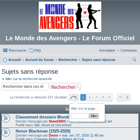
Le Monde des Avengers - Le Forum Officiel
Raccourcis
FAQ
Inscription
Connexion
Accueil
Accueil du forum
Rechercher
Sujets sans réponse
ec
Sujets sans réponse
her
Aller sur la recherche avancée
ch
Rechercher
er
2
3
4
5
10
La recherche a retourné 237 résultats
1
…
Aller sur la page :
Sujets
Classement dossiers Monde des Avengers
Dernier message par
Steed3003
«
dim. août 20, 2023 10:12 am
Publié dans
Site, forum et rencontres
Honor Blackman (1925-2020)
Dernier message par
Denis
«
mar. avr. 07, 2020 11:48 am
Publié dans
Chapeau Melon et Bottes de Cuir