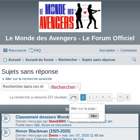
Le Monde des Avengers - Le Forum Officiel
Raccourcis
FAQ
Inscription
Connexion
Accueil
Accueil du forum
Rechercher
Sujets sans réponse
ec
Sujets sans réponse
her
Aller sur la recherche avancée
ch
Rechercher
er
2
3
4
5
10
La recherche a retourné 237 résultats
1
…
Aller sur la page :
Sujets
Classement dossiers Monde des Avengers
Dernier message par
Steed3003
«
dim. août 20, 2023 10:12 am
Publié dans
Site, forum et rencontres
Honor Blackman (1925-2020)
Dernier message par
Denis
«
mar. avr. 07, 2020 11:48 am
Publié dans
Chapeau Melon et Bottes de Cuir