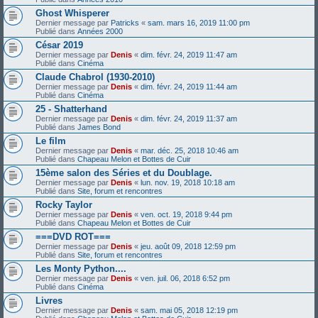
Ghost Whisperer
Dernier message par
Patricks
«
sam. mars 16, 2019 11:00 pm
Publié dans
Années 2000
César 2019
Dernier message par
Denis
«
dim. févr. 24, 2019 11:47 am
Publié dans
Cinéma
Claude Chabrol (1930-2010)
Dernier message par
Denis
«
dim. févr. 24, 2019 11:44 am
Publié dans
Cinéma
25 - Shatterhand
Dernier message par
Denis
«
dim. févr. 24, 2019 11:37 am
Publié dans
James Bond
Le film
Dernier message par
Denis
«
mar. déc. 25, 2018 10:46 am
Publié dans
Chapeau Melon et Bottes de Cuir
15ème salon des Séries et du Doublage.
Dernier message par
Denis
«
lun. nov. 19, 2018 10:18 am
Publié dans
Site, forum et rencontres
Rocky Taylor
Dernier message par
Denis
«
ven. oct. 19, 2018 9:44 pm
Publié dans
Chapeau Melon et Bottes de Cuir
===DVD ROT===
Dernier message par
Denis
«
jeu. août 09, 2018 12:59 pm
Publié dans
Site, forum et rencontres
Les Monty Python....
Dernier message par
Denis
«
ven. juil. 06, 2018 6:52 pm
Publié dans
Cinéma
Livres
Dernier message par
Denis
«
sam. mai 05, 2018 12:19 pm