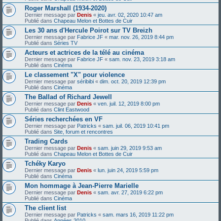
Roger Marshall (1934-2020)
Dernier message par
Denis
«
jeu. avr. 02, 2020 10:47 am
Publié dans
Chapeau Melon et Bottes de Cuir
Les 30 ans d'Hercule Poirot sur TV Breizh
Dernier message par
Fabrice JF
«
mar. nov. 26, 2019 8:44 pm
Publié dans
Séries TV
Acteurs et actrices de la télé au cinéma
Dernier message par
Fabrice JF
«
sam. nov. 23, 2019 3:18 am
Publié dans
Cinéma
Le classement "X" pour violence
Dernier message par
séribibi
«
dim. oct. 20, 2019 12:39 pm
Publié dans
Cinéma
The Ballad of Richard Jewell
Dernier message par
Denis
«
ven. juil. 12, 2019 8:00 pm
Publié dans
Clint Eastwood
Séries recherchées en VF
Dernier message par
Patricks
«
sam. juil. 06, 2019 10:41 pm
Publié dans
Site, forum et rencontres
Trading Cards
Dernier message par
Denis
«
sam. juin 29, 2019 9:53 am
Publié dans
Chapeau Melon et Bottes de Cuir
Tchéky Karyo
Dernier message par
Denis
«
lun. juin 24, 2019 5:59 pm
Publié dans
Cinéma
Mon hommage à Jean-Pierre Marielle
Dernier message par
Denis
«
sam. avr. 27, 2019 6:22 pm
Publié dans
Cinéma
The client list
Dernier message par
Patricks
«
sam. mars 16, 2019 11:22 pm
Publié dans
Années 2010