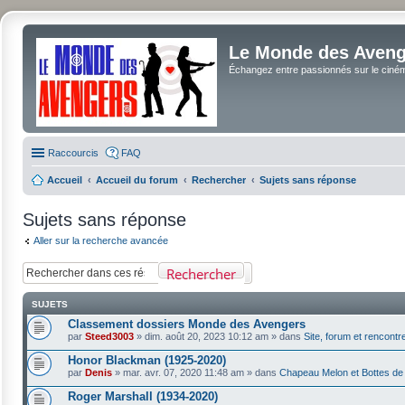
Le Monde des Avenge
Échangez entre passionnés sur le cinéma 
Raccourcis
FAQ
Accueil
Accueil du forum
Rechercher
Sujets sans réponse
Sujets sans réponse
Aller sur la recherche avancée
Rechercher
SUJETS
Classement dossiers Monde des Avengers
par
Steed3003
»
dim. août 20, 2023 10:12 am
» dans
Site, forum et rencontr
Honor Blackman (1925-2020)
par
Denis
»
mar. avr. 07, 2020 11:48 am
» dans
Chapeau Melon et Bottes de
Roger Marshall (1934-2020)