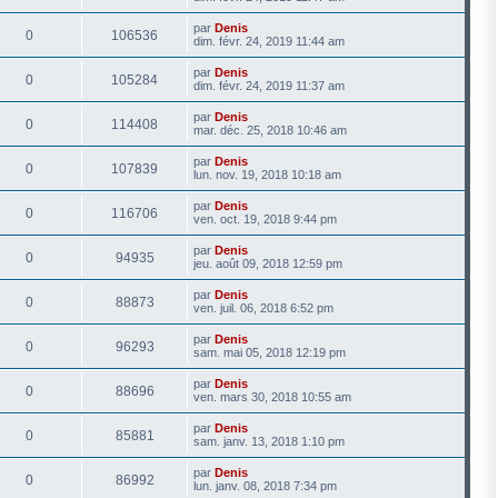
par
Denis
0
106536
dim. févr. 24, 2019 11:44 am
par
Denis
0
105284
dim. févr. 24, 2019 11:37 am
par
Denis
0
114408
mar. déc. 25, 2018 10:46 am
par
Denis
0
107839
lun. nov. 19, 2018 10:18 am
par
Denis
0
116706
ven. oct. 19, 2018 9:44 pm
par
Denis
0
94935
jeu. août 09, 2018 12:59 pm
par
Denis
0
88873
ven. juil. 06, 2018 6:52 pm
par
Denis
0
96293
sam. mai 05, 2018 12:19 pm
par
Denis
0
88696
ven. mars 30, 2018 10:55 am
par
Denis
0
85881
sam. janv. 13, 2018 1:10 pm
par
Denis
0
86992
lun. janv. 08, 2018 7:34 pm