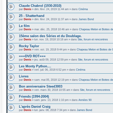
Claude Chabrol (1930-2010)
par
Denis
»
dim. févr. 24, 2019 11:44 am
» dans
Cinéma
25 - Shatterhand
par
Denis
»
dim. févr. 24, 2019 11:37 am
» dans
James Bond
Le film
par
Denis
»
mar. déc. 25, 2018 10:46 am
» dans
Chapeau Melon et Bottes de
15ème salon des Séries et du Doublage.
par
Denis
»
lun. nov. 19, 2018 10:18 am
» dans
Site, forum et rencontres
Rocky Taylor
par
Denis
»
ven. oct. 19, 2018 9:44 pm
» dans
Chapeau Melon et Bottes de 
===DVD ROT===
par
Denis
»
jeu. août 09, 2018 12:59 pm
» dans
Site, forum et rencontres
Les Monty Python....
par
Denis
»
ven. juil. 06, 2018 6:52 pm
» dans
Cinéma
Livres
par
Denis
»
sam. mai 05, 2018 12:19 pm
» dans
Chapeau Melon et Bottes de
Bon anniversaire Steed3003
par
Denis
»
ven. mars 30, 2018 10:55 am
» dans
Site, forum et rencontres
Friends (1994-2004)
par
Denis
»
sam. janv. 13, 2018 1:10 pm
» dans
Années 90
L'après Daniel Craig
par
Denis
»
lun. janv. 08, 2018 7:34 pm
» dans
James Bond