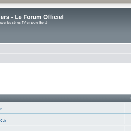
rs - Le Forum Officiel
et les séries TV en toute liberté!
es
 Cuir