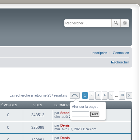
Inscription
Connexion
Rechercher
2
3
4
5
10
La recherche a retourné 237 résultats
1
…
RÉPONSES
VUES
DERNIER MESSAGE
Aller sur la page :
par
Steed3003
0
348513
dim. août 20, 2023 10:12 am
par
Denis
0
325099
mar. avr. 07, 2020 11:48 am
par
Denis
0
130881