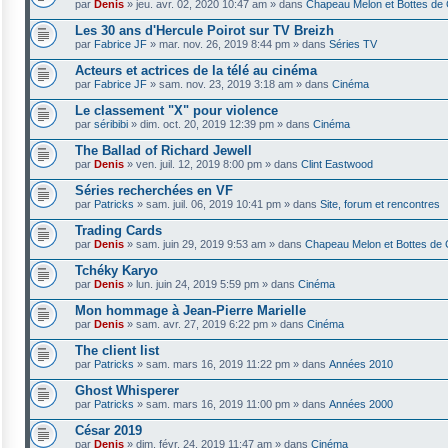
par
Denis
»
jeu. avr. 02, 2020 10:47 am
» dans
Chapeau Melon et Bottes de 
Les 30 ans d'Hercule Poirot sur TV Breizh
par
Fabrice JF
»
mar. nov. 26, 2019 8:44 pm
» dans
Séries TV
Acteurs et actrices de la télé au cinéma
par
Fabrice JF
»
sam. nov. 23, 2019 3:18 am
» dans
Cinéma
Le classement "X" pour violence
par
séribibi
»
dim. oct. 20, 2019 12:39 pm
» dans
Cinéma
The Ballad of Richard Jewell
par
Denis
»
ven. juil. 12, 2019 8:00 pm
» dans
Clint Eastwood
Séries recherchées en VF
par
Patricks
»
sam. juil. 06, 2019 10:41 pm
» dans
Site, forum et rencontres
Trading Cards
par
Denis
»
sam. juin 29, 2019 9:53 am
» dans
Chapeau Melon et Bottes de 
Tchéky Karyo
par
Denis
»
lun. juin 24, 2019 5:59 pm
» dans
Cinéma
Mon hommage à Jean-Pierre Marielle
par
Denis
»
sam. avr. 27, 2019 6:22 pm
» dans
Cinéma
The client list
par
Patricks
»
sam. mars 16, 2019 11:22 pm
» dans
Années 2010
Ghost Whisperer
par
Patricks
»
sam. mars 16, 2019 11:00 pm
» dans
Années 2000
César 2019
par
Denis
»
dim. févr. 24, 2019 11:47 am
» dans
Cinéma