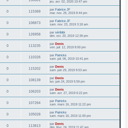
jeu. avr. 02, 2020 10:47 am
par
Fabrice JF
0
115369
mar. nov. 26, 2019 8:44 pm
par
Fabrice JF
0
106873
sam. nov. 23, 2019 3:18 am
par
séribibi
0
126958
dim. oct. 20, 2019 12:39 pm
par
Denis
0
113235
ven. juil. 12, 2019 8:00 pm
par
Patricks
0
110326
sam. juil. 06, 2019 10:41 pm
par
Denis
0
115202
sam. juin 29, 2019 9:53 am
par
Denis
0
108139
lun. juin 24, 2019 5:59 pm
par
Denis
0
106203
sam. avr. 27, 2019 6:22 pm
par
Patricks
0
107264
sam. mars 16, 2019 11:22 pm
par
Patricks
0
105028
sam. mars 16, 2019 11:00 pm
par
Denis
0
113813
dim. févr. 24, 2019 11:47 am