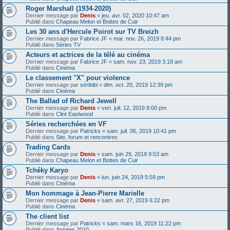
Roger Marshall (1934-2020)
Dernier message par
Denis
«
jeu. avr. 02, 2020 10:47 am
Publié dans
Chapeau Melon et Bottes de Cuir
Les 30 ans d'Hercule Poirot sur TV Breizh
Dernier message par
Fabrice JF
«
mar. nov. 26, 2019 8:44 pm
Publié dans
Séries TV
Acteurs et actrices de la télé au cinéma
Dernier message par
Fabrice JF
«
sam. nov. 23, 2019 3:18 am
Publié dans
Cinéma
Le classement "X" pour violence
Dernier message par
séribibi
«
dim. oct. 20, 2019 12:39 pm
Publié dans
Cinéma
The Ballad of Richard Jewell
Dernier message par
Denis
«
ven. juil. 12, 2019 8:00 pm
Publié dans
Clint Eastwood
Séries recherchées en VF
Dernier message par
Patricks
«
sam. juil. 06, 2019 10:41 pm
Publié dans
Site, forum et rencontres
Trading Cards
Dernier message par
Denis
«
sam. juin 29, 2019 9:53 am
Publié dans
Chapeau Melon et Bottes de Cuir
Tchéky Karyo
Dernier message par
Denis
«
lun. juin 24, 2019 5:59 pm
Publié dans
Cinéma
Mon hommage à Jean-Pierre Marielle
Dernier message par
Denis
«
sam. avr. 27, 2019 6:22 pm
Publié dans
Cinéma
The client list
Dernier message par
Patricks
«
sam. mars 16, 2019 11:22 pm
Publié dans
Années 2010