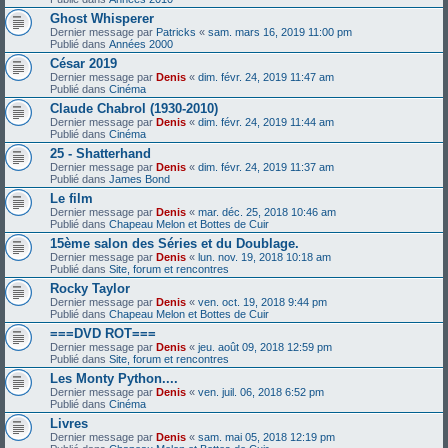
Ghost Whisperer
Dernier message par
Patricks
«
sam. mars 16, 2019 11:00 pm
Publié dans
Années 2000
César 2019
Dernier message par
Denis
«
dim. févr. 24, 2019 11:47 am
Publié dans
Cinéma
Claude Chabrol (1930-2010)
Dernier message par
Denis
«
dim. févr. 24, 2019 11:44 am
Publié dans
Cinéma
25 - Shatterhand
Dernier message par
Denis
«
dim. févr. 24, 2019 11:37 am
Publié dans
James Bond
Le film
Dernier message par
Denis
«
mar. déc. 25, 2018 10:46 am
Publié dans
Chapeau Melon et Bottes de Cuir
15ème salon des Séries et du Doublage.
Dernier message par
Denis
«
lun. nov. 19, 2018 10:18 am
Publié dans
Site, forum et rencontres
Rocky Taylor
Dernier message par
Denis
«
ven. oct. 19, 2018 9:44 pm
Publié dans
Chapeau Melon et Bottes de Cuir
===DVD ROT===
Dernier message par
Denis
«
jeu. août 09, 2018 12:59 pm
Publié dans
Site, forum et rencontres
Les Monty Python....
Dernier message par
Denis
«
ven. juil. 06, 2018 6:52 pm
Publié dans
Cinéma
Livres
Dernier message par
Denis
«
sam. mai 05, 2018 12:19 pm