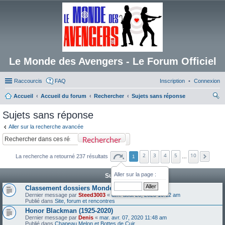
Le Monde des Avengers - Le Forum Officiel
Raccourcis
FAQ
Inscription
Connexion
Accueil
Accueil du forum
Rechercher
Sujets sans réponse
ec
Sujets sans réponse
her
Aller sur la recherche avancée
ch
Rechercher
er
2
3
4
5
10
La recherche a retourné 237 résultats
1
…
Aller sur la page :
Sujets
Classement dossiers Monde des Avengers
Dernier message par
Steed3003
«
dim. août 20, 2023 10:12 am
Publié dans
Site, forum et rencontres
Honor Blackman (1925-2020)
Dernier message par
Denis
«
mar. avr. 07, 2020 11:48 am
Publié dans
Chapeau Melon et Bottes de Cuir