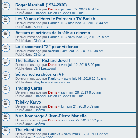
Roger Marshall (1934-2020)
Dernier message par
Denis
«
jeu. avr. 02, 2020 10:47 am
Publié dans
Chapeau Melon et Bottes de Cuir
Les 30 ans d'Hercule Poirot sur TV Breizh
Dernier message par
Fabrice JF
«
mar. nov. 26, 2019 8:44 pm
Publié dans
Séries TV
Acteurs et actrices de la télé au cinéma
Dernier message par
Fabrice JF
«
sam. nov. 23, 2019 3:18 am
Publié dans
Cinéma
Le classement "X" pour violence
Dernier message par
séribibi
«
dim. oct. 20, 2019 12:39 pm
Publié dans
Cinéma
The Ballad of Richard Jewell
Dernier message par
Denis
«
ven. juil. 12, 2019 8:00 pm
Publié dans
Clint Eastwood
Séries recherchées en VF
Dernier message par
Patricks
«
sam. juil. 06, 2019 10:41 pm
Publié dans
Site, forum et rencontres
Trading Cards
Dernier message par
Denis
«
sam. juin 29, 2019 9:53 am
Publié dans
Chapeau Melon et Bottes de Cuir
Tchéky Karyo
Dernier message par
Denis
«
lun. juin 24, 2019 5:59 pm
Publié dans
Cinéma
Mon hommage à Jean-Pierre Marielle
Dernier message par
Denis
«
sam. avr. 27, 2019 6:22 pm
Publié dans
Cinéma
The client list
Dernier message par
Patricks
«
sam. mars 16, 2019 11:22 pm
Publié dans
Années 2010