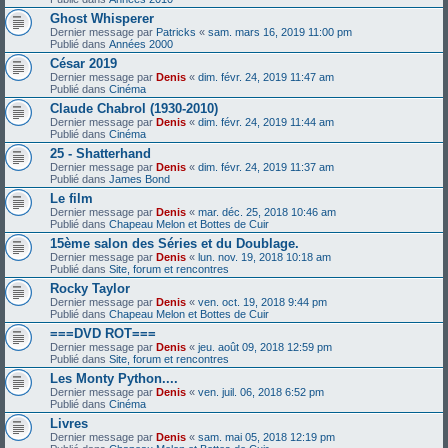
Ghost Whisperer
Dernier message par
Patricks
«
sam. mars 16, 2019 11:00 pm
Publié dans
Années 2000
César 2019
Dernier message par
Denis
«
dim. févr. 24, 2019 11:47 am
Publié dans
Cinéma
Claude Chabrol (1930-2010)
Dernier message par
Denis
«
dim. févr. 24, 2019 11:44 am
Publié dans
Cinéma
25 - Shatterhand
Dernier message par
Denis
«
dim. févr. 24, 2019 11:37 am
Publié dans
James Bond
Le film
Dernier message par
Denis
«
mar. déc. 25, 2018 10:46 am
Publié dans
Chapeau Melon et Bottes de Cuir
15ème salon des Séries et du Doublage.
Dernier message par
Denis
«
lun. nov. 19, 2018 10:18 am
Publié dans
Site, forum et rencontres
Rocky Taylor
Dernier message par
Denis
«
ven. oct. 19, 2018 9:44 pm
Publié dans
Chapeau Melon et Bottes de Cuir
===DVD ROT===
Dernier message par
Denis
«
jeu. août 09, 2018 12:59 pm
Publié dans
Site, forum et rencontres
Les Monty Python....
Dernier message par
Denis
«
ven. juil. 06, 2018 6:52 pm
Publié dans
Cinéma
Livres
Dernier message par
Denis
«
sam. mai 05, 2018 12:19 pm