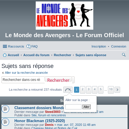
Le Monde des Avengers - Le Forum Officiel
Raccourcis
FAQ
Inscription
Connexion
Accueil
Accueil du forum
Rechercher
Sujets sans réponse
ec
Sujets sans réponse
her
Aller sur la recherche avancée
ch
Rechercher
er
2
3
4
5
10
La recherche a retourné 237 résultats
1
…
Aller sur la page :
Sujets
Classement dossiers Monde des Avengers
Dernier message par
Steed3003
«
dim. août 20, 2023 10:12 am
Publié dans
Site, forum et rencontres
Honor Blackman (1925-2020)
Dernier message par
Denis
«
mar. avr. 07, 2020 11:48 am
Publié dans
Chapeau Melon et Bottes de Cuir