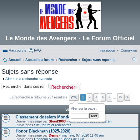
Le Monde des Avengers - Le Forum Officiel
Raccourcis
FAQ
Inscription
Connexion
Accueil
Accueil du forum
Rechercher
Sujets sans réponse
ec
Sujets sans réponse
her
Aller sur la recherche avancée
ch
Rechercher
er
2
3
4
5
10
La recherche a retourné 237 résultats
1
…
Aller sur la page :
Sujets
Classement dossiers Monde des Avengers
Dernier message par
Steed3003
«
dim. août 20, 2023 10:12 am
Publié dans
Site, forum et rencontres
Honor Blackman (1925-2020)
Dernier message par
Denis
«
mar. avr. 07, 2020 11:48 am
Publié dans
Chapeau Melon et Bottes de Cuir