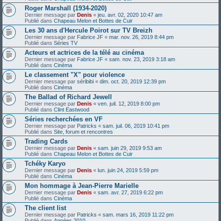
Roger Marshall (1934-2020)
Dernier message par
Denis
«
jeu. avr. 02, 2020 10:47 am
Publié dans
Chapeau Melon et Bottes de Cuir
Les 30 ans d'Hercule Poirot sur TV Breizh
Dernier message par
Fabrice JF
«
mar. nov. 26, 2019 8:44 pm
Publié dans
Séries TV
Acteurs et actrices de la télé au cinéma
Dernier message par
Fabrice JF
«
sam. nov. 23, 2019 3:18 am
Publié dans
Cinéma
Le classement "X" pour violence
Dernier message par
séribibi
«
dim. oct. 20, 2019 12:39 pm
Publié dans
Cinéma
The Ballad of Richard Jewell
Dernier message par
Denis
«
ven. juil. 12, 2019 8:00 pm
Publié dans
Clint Eastwood
Séries recherchées en VF
Dernier message par
Patricks
«
sam. juil. 06, 2019 10:41 pm
Publié dans
Site, forum et rencontres
Trading Cards
Dernier message par
Denis
«
sam. juin 29, 2019 9:53 am
Publié dans
Chapeau Melon et Bottes de Cuir
Tchéky Karyo
Dernier message par
Denis
«
lun. juin 24, 2019 5:59 pm
Publié dans
Cinéma
Mon hommage à Jean-Pierre Marielle
Dernier message par
Denis
«
sam. avr. 27, 2019 6:22 pm
Publié dans
Cinéma
The client list
Dernier message par
Patricks
«
sam. mars 16, 2019 11:22 pm
Publié dans
Années 2010