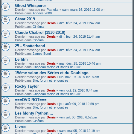
Ghost Whisperer
Dernier message par
Patricks
«
sam. mars 16, 2019 11:00 pm
Publié dans
Années 2000
César 2019
Dernier message par
Denis
«
dim. févr. 24, 2019 11:47 am
Publié dans
Cinéma
Claude Chabrol (1930-2010)
Dernier message par
Denis
«
dim. févr. 24, 2019 11:44 am
Publié dans
Cinéma
25 - Shatterhand
Dernier message par
Denis
«
dim. févr. 24, 2019 11:37 am
Publié dans
James Bond
Le film
Dernier message par
Denis
«
mar. déc. 25, 2018 10:46 am
Publié dans
Chapeau Melon et Bottes de Cuir
15ème salon des Séries et du Doublage.
Dernier message par
Denis
«
lun. nov. 19, 2018 10:18 am
Publié dans
Site, forum et rencontres
Rocky Taylor
Dernier message par
Denis
«
ven. oct. 19, 2018 9:44 pm
Publié dans
Chapeau Melon et Bottes de Cuir
===DVD ROT===
Dernier message par
Denis
«
jeu. août 09, 2018 12:59 pm
Publié dans
Site, forum et rencontres
Les Monty Python....
Dernier message par
Denis
«
ven. juil. 06, 2018 6:52 pm
Publié dans
Cinéma
Livres
Dernier message par
Denis
«
sam. mai 05, 2018 12:19 pm