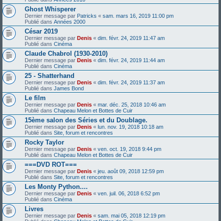
Ghost Whisperer
Dernier message par
Patricks
«
sam. mars 16, 2019 11:00 pm
Publié dans
Années 2000
César 2019
Dernier message par
Denis
«
dim. févr. 24, 2019 11:47 am
Publié dans
Cinéma
Claude Chabrol (1930-2010)
Dernier message par
Denis
«
dim. févr. 24, 2019 11:44 am
Publié dans
Cinéma
25 - Shatterhand
Dernier message par
Denis
«
dim. févr. 24, 2019 11:37 am
Publié dans
James Bond
Le film
Dernier message par
Denis
«
mar. déc. 25, 2018 10:46 am
Publié dans
Chapeau Melon et Bottes de Cuir
15ème salon des Séries et du Doublage.
Dernier message par
Denis
«
lun. nov. 19, 2018 10:18 am
Publié dans
Site, forum et rencontres
Rocky Taylor
Dernier message par
Denis
«
ven. oct. 19, 2018 9:44 pm
Publié dans
Chapeau Melon et Bottes de Cuir
===DVD ROT===
Dernier message par
Denis
«
jeu. août 09, 2018 12:59 pm
Publié dans
Site, forum et rencontres
Les Monty Python....
Dernier message par
Denis
«
ven. juil. 06, 2018 6:52 pm
Publié dans
Cinéma
Livres
Dernier message par
Denis
«
sam. mai 05, 2018 12:19 pm