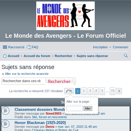
Le Monde des Avengers - Le Forum Officiel
Raccourcis
FAQ
Inscription
Connexion
Accueil
Accueil du forum
Rechercher
Sujets sans réponse
ec
Sujets sans réponse
her
Aller sur la recherche avancée
ch
Rechercher
er
2
3
4
5
10
La recherche a retourné 237 résultats
1
…
Aller sur la page :
Sujets
Classement dossiers Monde des Avengers
Dernier message par
Steed3003
«
dim. août 20, 2023 10:12 am
Publié dans
Site, forum et rencontres
Honor Blackman (1925-2020)
Dernier message par
Denis
«
mar. avr. 07, 2020 11:48 am
Publié dans
Chapeau Melon et Bottes de Cuir