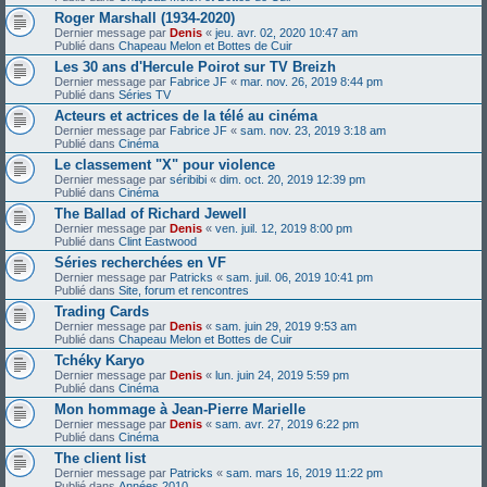
Roger Marshall (1934-2020)
Dernier message par
Denis
«
jeu. avr. 02, 2020 10:47 am
Publié dans
Chapeau Melon et Bottes de Cuir
Les 30 ans d'Hercule Poirot sur TV Breizh
Dernier message par
Fabrice JF
«
mar. nov. 26, 2019 8:44 pm
Publié dans
Séries TV
Acteurs et actrices de la télé au cinéma
Dernier message par
Fabrice JF
«
sam. nov. 23, 2019 3:18 am
Publié dans
Cinéma
Le classement "X" pour violence
Dernier message par
séribibi
«
dim. oct. 20, 2019 12:39 pm
Publié dans
Cinéma
The Ballad of Richard Jewell
Dernier message par
Denis
«
ven. juil. 12, 2019 8:00 pm
Publié dans
Clint Eastwood
Séries recherchées en VF
Dernier message par
Patricks
«
sam. juil. 06, 2019 10:41 pm
Publié dans
Site, forum et rencontres
Trading Cards
Dernier message par
Denis
«
sam. juin 29, 2019 9:53 am
Publié dans
Chapeau Melon et Bottes de Cuir
Tchéky Karyo
Dernier message par
Denis
«
lun. juin 24, 2019 5:59 pm
Publié dans
Cinéma
Mon hommage à Jean-Pierre Marielle
Dernier message par
Denis
«
sam. avr. 27, 2019 6:22 pm
Publié dans
Cinéma
The client list
Dernier message par
Patricks
«
sam. mars 16, 2019 11:22 pm
Publié dans
Années 2010