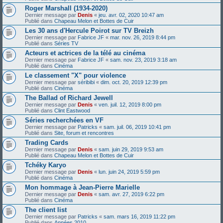
Roger Marshall (1934-2020)
Dernier message par
Denis
«
jeu. avr. 02, 2020 10:47 am
Publié dans
Chapeau Melon et Bottes de Cuir
Les 30 ans d'Hercule Poirot sur TV Breizh
Dernier message par
Fabrice JF
«
mar. nov. 26, 2019 8:44 pm
Publié dans
Séries TV
Acteurs et actrices de la télé au cinéma
Dernier message par
Fabrice JF
«
sam. nov. 23, 2019 3:18 am
Publié dans
Cinéma
Le classement "X" pour violence
Dernier message par
séribibi
«
dim. oct. 20, 2019 12:39 pm
Publié dans
Cinéma
The Ballad of Richard Jewell
Dernier message par
Denis
«
ven. juil. 12, 2019 8:00 pm
Publié dans
Clint Eastwood
Séries recherchées en VF
Dernier message par
Patricks
«
sam. juil. 06, 2019 10:41 pm
Publié dans
Site, forum et rencontres
Trading Cards
Dernier message par
Denis
«
sam. juin 29, 2019 9:53 am
Publié dans
Chapeau Melon et Bottes de Cuir
Tchéky Karyo
Dernier message par
Denis
«
lun. juin 24, 2019 5:59 pm
Publié dans
Cinéma
Mon hommage à Jean-Pierre Marielle
Dernier message par
Denis
«
sam. avr. 27, 2019 6:22 pm
Publié dans
Cinéma
The client list
Dernier message par
Patricks
«
sam. mars 16, 2019 11:22 pm
Publié dans
Années 2010