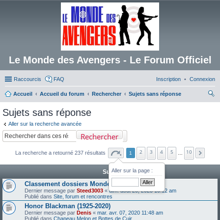
Le Monde des Avengers - Le Forum Officiel
Raccourcis
FAQ
Inscription
Connexion
Accueil
Accueil du forum
Rechercher
Sujets sans réponse
ec
Sujets sans réponse
her
Aller sur la recherche avancée
ch
Rechercher
er
2
3
4
5
10
La recherche a retourné 237 résultats
1
…
Aller sur la page :
Sujets
Classement dossiers Monde des Avengers
Dernier message par
Steed3003
«
dim. août 20, 2023 10:12 am
Publié dans
Site, forum et rencontres
Honor Blackman (1925-2020)
Dernier message par
Denis
«
mar. avr. 07, 2020 11:48 am
Publié dans
Chapeau Melon et Bottes de Cuir