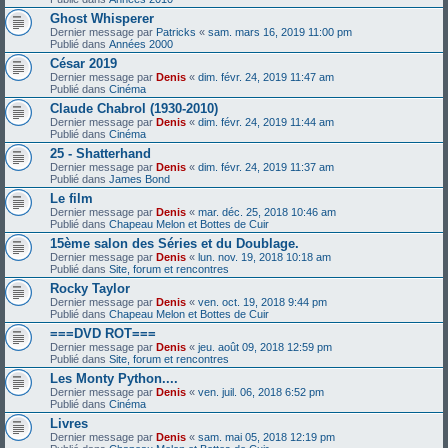
Ghost Whisperer
Dernier message par
Patricks
«
sam. mars 16, 2019 11:00 pm
Publié dans
Années 2000
César 2019
Dernier message par
Denis
«
dim. févr. 24, 2019 11:47 am
Publié dans
Cinéma
Claude Chabrol (1930-2010)
Dernier message par
Denis
«
dim. févr. 24, 2019 11:44 am
Publié dans
Cinéma
25 - Shatterhand
Dernier message par
Denis
«
dim. févr. 24, 2019 11:37 am
Publié dans
James Bond
Le film
Dernier message par
Denis
«
mar. déc. 25, 2018 10:46 am
Publié dans
Chapeau Melon et Bottes de Cuir
15ème salon des Séries et du Doublage.
Dernier message par
Denis
«
lun. nov. 19, 2018 10:18 am
Publié dans
Site, forum et rencontres
Rocky Taylor
Dernier message par
Denis
«
ven. oct. 19, 2018 9:44 pm
Publié dans
Chapeau Melon et Bottes de Cuir
===DVD ROT===
Dernier message par
Denis
«
jeu. août 09, 2018 12:59 pm
Publié dans
Site, forum et rencontres
Les Monty Python....
Dernier message par
Denis
«
ven. juil. 06, 2018 6:52 pm
Publié dans
Cinéma
Livres
Dernier message par
Denis
«
sam. mai 05, 2018 12:19 pm