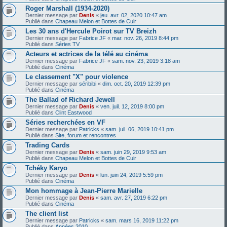
Roger Marshall (1934-2020)
Dernier message par
Denis
«
jeu. avr. 02, 2020 10:47 am
Publié dans
Chapeau Melon et Bottes de Cuir
Les 30 ans d'Hercule Poirot sur TV Breizh
Dernier message par
Fabrice JF
«
mar. nov. 26, 2019 8:44 pm
Publié dans
Séries TV
Acteurs et actrices de la télé au cinéma
Dernier message par
Fabrice JF
«
sam. nov. 23, 2019 3:18 am
Publié dans
Cinéma
Le classement "X" pour violence
Dernier message par
séribibi
«
dim. oct. 20, 2019 12:39 pm
Publié dans
Cinéma
The Ballad of Richard Jewell
Dernier message par
Denis
«
ven. juil. 12, 2019 8:00 pm
Publié dans
Clint Eastwood
Séries recherchées en VF
Dernier message par
Patricks
«
sam. juil. 06, 2019 10:41 pm
Publié dans
Site, forum et rencontres
Trading Cards
Dernier message par
Denis
«
sam. juin 29, 2019 9:53 am
Publié dans
Chapeau Melon et Bottes de Cuir
Tchéky Karyo
Dernier message par
Denis
«
lun. juin 24, 2019 5:59 pm
Publié dans
Cinéma
Mon hommage à Jean-Pierre Marielle
Dernier message par
Denis
«
sam. avr. 27, 2019 6:22 pm
Publié dans
Cinéma
The client list
Dernier message par
Patricks
«
sam. mars 16, 2019 11:22 pm
Publié dans
Années 2010