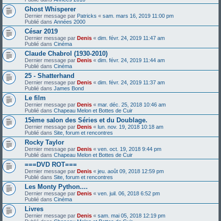
Ghost Whisperer
Dernier message par
Patricks
«
sam. mars 16, 2019 11:00 pm
Publié dans
Années 2000
César 2019
Dernier message par
Denis
«
dim. févr. 24, 2019 11:47 am
Publié dans
Cinéma
Claude Chabrol (1930-2010)
Dernier message par
Denis
«
dim. févr. 24, 2019 11:44 am
Publié dans
Cinéma
25 - Shatterhand
Dernier message par
Denis
«
dim. févr. 24, 2019 11:37 am
Publié dans
James Bond
Le film
Dernier message par
Denis
«
mar. déc. 25, 2018 10:46 am
Publié dans
Chapeau Melon et Bottes de Cuir
15ème salon des Séries et du Doublage.
Dernier message par
Denis
«
lun. nov. 19, 2018 10:18 am
Publié dans
Site, forum et rencontres
Rocky Taylor
Dernier message par
Denis
«
ven. oct. 19, 2018 9:44 pm
Publié dans
Chapeau Melon et Bottes de Cuir
===DVD ROT===
Dernier message par
Denis
«
jeu. août 09, 2018 12:59 pm
Publié dans
Site, forum et rencontres
Les Monty Python....
Dernier message par
Denis
«
ven. juil. 06, 2018 6:52 pm
Publié dans
Cinéma
Livres
Dernier message par
Denis
«
sam. mai 05, 2018 12:19 pm