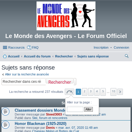
Le Monde des Avengers - Le Forum Officiel
Raccourcis
FAQ
Inscription
Connexion
Accueil
Accueil du forum
Rechercher
Sujets sans réponse
ec
Sujets sans réponse
her
Aller sur la recherche avancée
ch
Rechercher
er
2
3
4
5
10
La recherche a retourné 237 résultats
1
…
Aller sur la page :
Sujets
Classement dossiers Monde des Avengers
Dernier message par
Steed3003
«
dim. août 20, 2023 10:12 am
Publié dans
Site, forum et rencontres
Honor Blackman (1925-2020)
Dernier message par
Denis
«
mar. avr. 07, 2020 11:48 am
Publié dans
Chapeau Melon et Bottes de Cuir