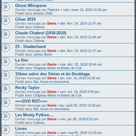
Ghost Whisperer
Dernier message par
Patricks
«
sam. mars 16, 2019 11:00 pm
Publié dans
Années 2000
César 2019
Dernier message par
Denis
«
dim. févr. 24, 2019 11:47 am
Publié dans
Cinéma
Claude Chabrol (1930-2010)
Dernier message par
Denis
«
dim. févr. 24, 2019 11:44 am
Publié dans
Cinéma
25 - Shatterhand
Dernier message par
Denis
«
dim. févr. 24, 2019 11:37 am
Publié dans
James Bond
Le film
Dernier message par
Denis
«
mar. déc. 25, 2018 10:46 am
Publié dans
Chapeau Melon et Bottes de Cuir
15ème salon des Séries et du Doublage.
Dernier message par
Denis
«
lun. nov. 19, 2018 10:18 am
Publié dans
Site, forum et rencontres
Rocky Taylor
Dernier message par
Denis
«
ven. oct. 19, 2018 9:44 pm
Publié dans
Chapeau Melon et Bottes de Cuir
===DVD ROT===
Dernier message par
Denis
«
jeu. août 09, 2018 12:59 pm
Publié dans
Site, forum et rencontres
Les Monty Python....
Dernier message par
Denis
«
ven. juil. 06, 2018 6:52 pm
Publié dans
Cinéma
Livres
Dernier message par
Denis
«
sam. mai 05, 2018 12:19 pm