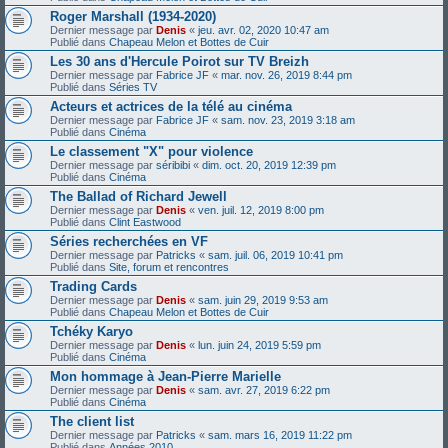
Roger Marshall (1934-2020)
Dernier message par
Denis
«
jeu. avr. 02, 2020 10:47 am
Publié dans
Chapeau Melon et Bottes de Cuir
Les 30 ans d'Hercule Poirot sur TV Breizh
Dernier message par
Fabrice JF
«
mar. nov. 26, 2019 8:44 pm
Publié dans
Séries TV
Acteurs et actrices de la télé au cinéma
Dernier message par
Fabrice JF
«
sam. nov. 23, 2019 3:18 am
Publié dans
Cinéma
Le classement "X" pour violence
Dernier message par
séribibi
«
dim. oct. 20, 2019 12:39 pm
Publié dans
Cinéma
The Ballad of Richard Jewell
Dernier message par
Denis
«
ven. juil. 12, 2019 8:00 pm
Publié dans
Clint Eastwood
Séries recherchées en VF
Dernier message par
Patricks
«
sam. juil. 06, 2019 10:41 pm
Publié dans
Site, forum et rencontres
Trading Cards
Dernier message par
Denis
«
sam. juin 29, 2019 9:53 am
Publié dans
Chapeau Melon et Bottes de Cuir
Tchéky Karyo
Dernier message par
Denis
«
lun. juin 24, 2019 5:59 pm
Publié dans
Cinéma
Mon hommage à Jean-Pierre Marielle
Dernier message par
Denis
«
sam. avr. 27, 2019 6:22 pm
Publié dans
Cinéma
The client list
Dernier message par
Patricks
«
sam. mars 16, 2019 11:22 pm
Publié dans
Années 2010