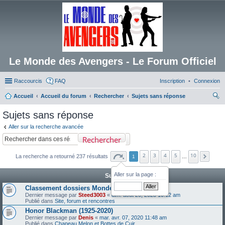
Le Monde des Avengers - Le Forum Officiel
Raccourcis
FAQ
Inscription
Connexion
Accueil
Accueil du forum
Rechercher
Sujets sans réponse
ec
Sujets sans réponse
her
Aller sur la recherche avancée
ch
Rechercher
er
2
3
4
5
10
La recherche a retourné 237 résultats
1
…
Aller sur la page :
Sujets
Classement dossiers Monde des Avengers
Dernier message par
Steed3003
«
dim. août 20, 2023 10:12 am
Publié dans
Site, forum et rencontres
Honor Blackman (1925-2020)
Dernier message par
Denis
«
mar. avr. 07, 2020 11:48 am
Publié dans
Chapeau Melon et Bottes de Cuir