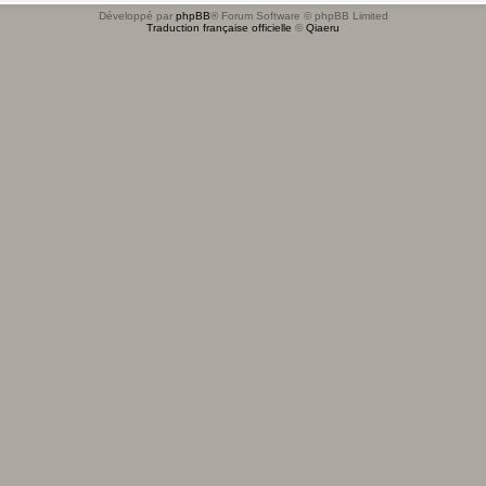
Développé par
phpBB
® Forum Software © phpBB Limited
Traduction française officielle
©
Qiaeru