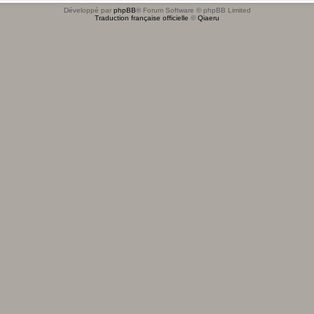
Développé par
phpBB
® Forum Software © phpBB Limited
Traduction française officielle
©
Qiaeru