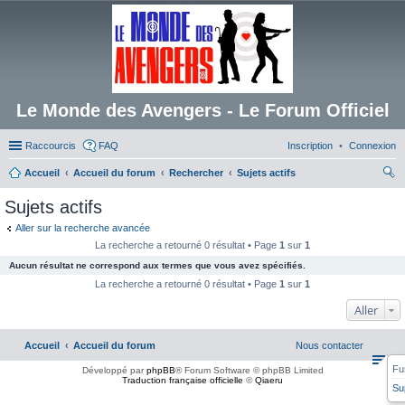
Le Monde des Avengers - Le Forum Officiel
Raccourcis
FAQ
Inscription
Connexion
Accueil
Accueil du forum
Rechercher
Sujets actifs
ec
Sujets actifs
her
Aller sur la recherche avancée
ch
La recherche a retourné 0 résultat • Page
1
sur
1
er
Aucun résultat ne correspond aux termes que vous avez spécifiés.
La recherche a retourné 0 résultat • Page
1
sur
1
Aller
Accueil
Accueil du forum
Nous contacter
Fu
Développé par
phpBB
® Forum Software © phpBB Limited
Traduction française officielle
©
Qiaeru
Su