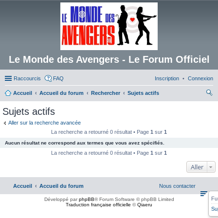
Le Monde des Avengers - Le Forum Officiel
Raccourcis
FAQ
Inscription
Connexion
Accueil
Accueil du forum
Rechercher
Sujets actifs
ec
Sujets actifs
her
Aller sur la recherche avancée
ch
La recherche a retourné 0 résultat • Page
1
sur
1
er
Aucun résultat ne correspond aux termes que vous avez spécifiés.
La recherche a retourné 0 résultat • Page
1
sur
1
Aller
Accueil
Accueil du forum
Nous contacter
Fu
Développé par
phpBB
® Forum Software © phpBB Limited
Traduction française officielle
©
Qiaeru
Su