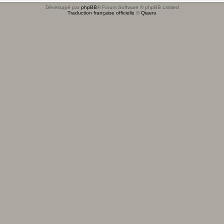
Développé par
phpBB
® Forum Software © phpBB Limited
Traduction française officielle
©
Qiaeru