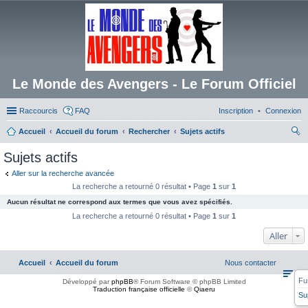
Le Monde des Avengers - Le Forum Officiel
Raccourcis
FAQ
Inscription
Connexion
Accueil
Accueil du forum
Rechercher
Sujets actifs
ec
Sujets actifs
her
Aller sur la recherche avancée
ch
La recherche a retourné 0 résultat • Page
1
sur
1
er
Aucun résultat ne correspond aux termes que vous avez spécifiés.
La recherche a retourné 0 résultat • Page
1
sur
1
Aller
Accueil
Accueil du forum
Nous contacter
Fu
Développé par
phpBB
® Forum Software © phpBB Limited
Traduction française officielle
©
Qiaeru
Su