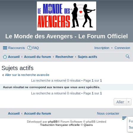
Le Monde des Avengers - Le Forum Officiel
Raccourcis
FAQ
Inscription
Connexion
Accueil
Accueil du forum
Rechercher
Sujets actifs
ec
Sujets actifs
her
Aller sur la recherche avancée
ch
La recherche a retourné 0 résultat • Page
1
sur
1
er
Aucun résultat ne correspond aux termes que vous avez spécifiés.
La recherche a retourné 0 résultat • Page
1
sur
1
Aller
Accueil
Accueil du forum
Nous contacter
Fu
Développé par
phpBB
® Forum Software © phpBB Limited
Traduction française officielle
©
Qiaeru
Su