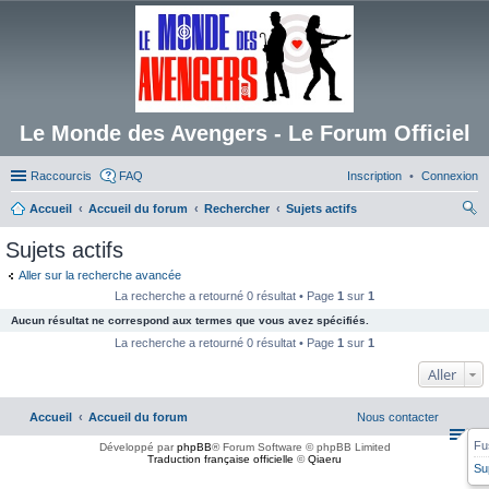
Le Monde des Avengers - Le Forum Officiel
Raccourcis
FAQ
Inscription
Connexion
Accueil
Accueil du forum
Rechercher
Sujets actifs
ec
Sujets actifs
her
Aller sur la recherche avancée
ch
La recherche a retourné 0 résultat • Page
1
sur
1
er
Aucun résultat ne correspond aux termes que vous avez spécifiés.
La recherche a retourné 0 résultat • Page
1
sur
1
Aller
Accueil
Accueil du forum
Nous contacter
Fu
Développé par
phpBB
® Forum Software © phpBB Limited
Traduction française officielle
©
Qiaeru
Su