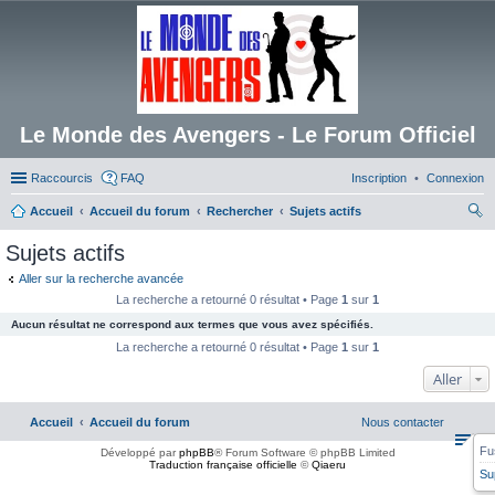
Le Monde des Avengers - Le Forum Officiel
Raccourcis
FAQ
Inscription
Connexion
Accueil
Accueil du forum
Rechercher
Sujets actifs
ec
Sujets actifs
her
Aller sur la recherche avancée
ch
La recherche a retourné 0 résultat • Page
1
sur
1
er
Aucun résultat ne correspond aux termes que vous avez spécifiés.
La recherche a retourné 0 résultat • Page
1
sur
1
Aller
Accueil
Accueil du forum
Nous contacter
Fu
Développé par
phpBB
® Forum Software © phpBB Limited
Traduction française officielle
©
Qiaeru
Su