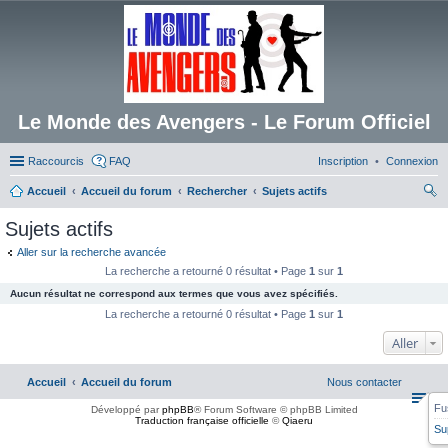
Le Monde des Avengers - Le Forum Officiel
Raccourcis
FAQ
Inscription
Connexion
Accueil
Accueil du forum
Rechercher
Sujets actifs
ec
Sujets actifs
her
Aller sur la recherche avancée
ch
La recherche a retourné 0 résultat • Page
1
sur
1
er
Aucun résultat ne correspond aux termes que vous avez spécifiés.
La recherche a retourné 0 résultat • Page
1
sur
1
Aller
Accueil
Accueil du forum
Nous contacter
Fu
Développé par
phpBB
® Forum Software © phpBB Limited
Traduction française officielle
©
Qiaeru
Su