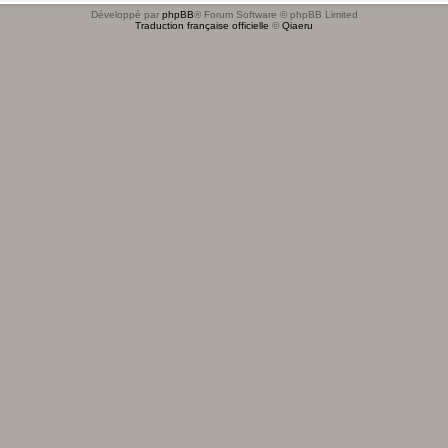
Développé par
phpBB
® Forum Software © phpBB Limited
Traduction française officielle
©
Qiaeru