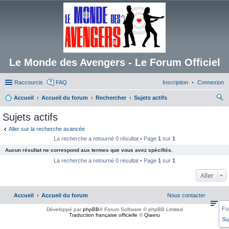
Le Monde des Avengers - Le Forum Officiel
Raccourcis
FAQ
Inscription
Connexion
Accueil
Accueil du forum
Rechercher
Sujets actifs
ec
Sujets actifs
her
Aller sur la recherche avancée
ch
La recherche a retourné 0 résultat • Page
1
sur
1
er
Aucun résultat ne correspond aux termes que vous avez spécifiés.
La recherche a retourné 0 résultat • Page
1
sur
1
Aller
Accueil
Accueil du forum
Nous contacter
Fu
Développé par
phpBB
® Forum Software © phpBB Limited
Traduction française officielle
©
Qiaeru
Su