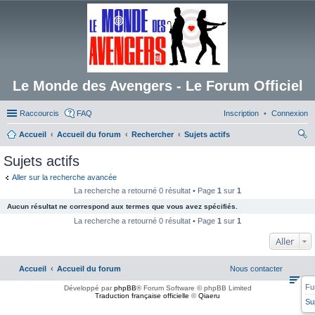
Le Monde des Avengers - Le Forum Officiel
Raccourcis
FAQ
Inscription
Connexion
Accueil
Accueil du forum
Rechercher
Sujets actifs
ec
Sujets actifs
her
Aller sur la recherche avancée
ch
La recherche a retourné 0 résultat • Page
1
sur
1
er
Aucun résultat ne correspond aux termes que vous avez spécifiés.
La recherche a retourné 0 résultat • Page
1
sur
1
Aller
Accueil
Accueil du forum
Nous contacter
Fu
Développé par
phpBB
® Forum Software © phpBB Limited
Traduction française officielle
©
Qiaeru
Su