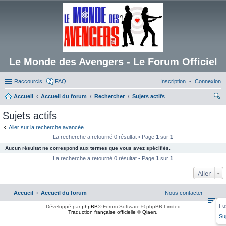
Le Monde des Avengers - Le Forum Officiel
Raccourcis
FAQ
Inscription
Connexion
Accueil
Accueil du forum
Rechercher
Sujets actifs
ec
Sujets actifs
her
Aller sur la recherche avancée
ch
La recherche a retourné 0 résultat • Page
1
sur
1
er
Aucun résultat ne correspond aux termes que vous avez spécifiés.
La recherche a retourné 0 résultat • Page
1
sur
1
Aller
Accueil
Accueil du forum
Nous contacter
Fu
Développé par
phpBB
® Forum Software © phpBB Limited
Traduction française officielle
©
Qiaeru
Su