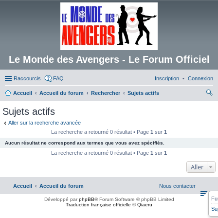
Le Monde des Avengers - Le Forum Officiel
Raccourcis
FAQ
Inscription
Connexion
Accueil
Accueil du forum
Rechercher
Sujets actifs
ec
Sujets actifs
her
Aller sur la recherche avancée
ch
La recherche a retourné 0 résultat • Page
1
sur
1
er
Aucun résultat ne correspond aux termes que vous avez spécifiés.
La recherche a retourné 0 résultat • Page
1
sur
1
Aller
Accueil
Accueil du forum
Nous contacter
Fu
Développé par
phpBB
® Forum Software © phpBB Limited
Traduction française officielle
©
Qiaeru
Su