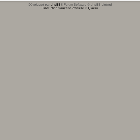
Développé par
phpBB
® Forum Software © phpBB Limited
Traduction française officielle
©
Qiaeru