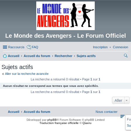
Le Monde des Avengers - Le Forum Officiel
Raccourcis
FAQ
Inscription
Connexion
Accueil
Accueil du forum
Rechercher
Sujets actifs
ec
Sujets actifs
her
Aller sur la recherche avancée
ch
La recherche a retourné 0 résultat • Page
1
sur
1
er
Aucun résultat ne correspond aux termes que vous avez spécifiés.
La recherche a retourné 0 résultat • Page
1
sur
1
Aller
Accueil
Accueil du forum
Nous contacter
Fu
Développé par
phpBB
® Forum Software © phpBB Limited
Traduction française officielle
©
Qiaeru
Su